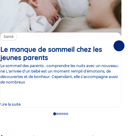
Santé
Sa
Le manque de sommeil chez les
Gr
Suivante
jeunes parents
Article
co
Le sommeil des parents : comprendre les nuits avec un nouveau-
Les 
né L'arrivée d'un bébé est un moment rempli d'émotions, de
les 
découvertes et de bonheur. Cependant, elle s'accompagne aussi
l'es
de nombreux
gast
Lire la suite
Lire 
Go
Go
Go
Go
Go
Go
to
to
to
to
to
to
slide
slide
slide
slide
slide
slide
1
2
3
4
5
6