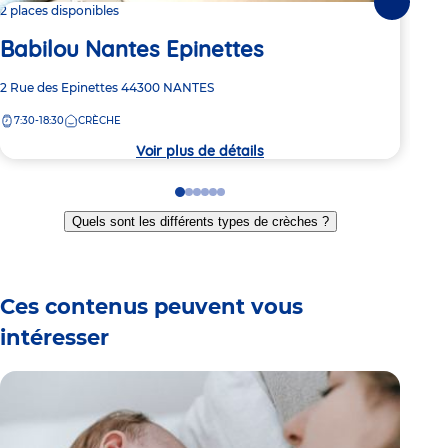
Suivante
2 places disponibles
1 pl
Babilou Nantes Epinettes
Ba
Adresse
2 Rue des Epinettes
44300
NANTES
Adre
8 ru
de
de
7:30-18:30
CRÈCHE
8:
la
la
crèche
crèc
Voir plus de détails
Go
Go
Go
Go
Go
Go
to
to
to
to
to
to
Quels sont les différents types de crèches ?
slide
slide
slide
slide
slide
slide
1
2
3
4
5
6
Ces contenus peuvent vous
intéresser