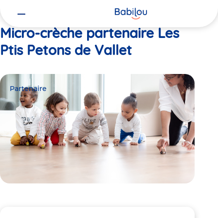
Vous
Accueil
Les Ptis Petons de Vallet
êtes
ici
Micro-crèche partenaire Les
Ptis Petons de Vallet
Partenaire