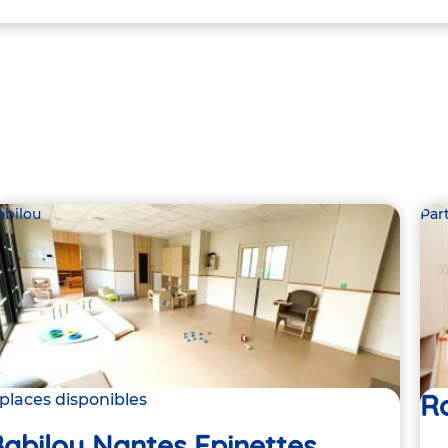
abilou
Par
R
 places disponibles
abilou Nantes Epinettes