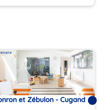
tenaire
Parte
onron et Zébulon - Cugand
Ba'
Suivantes