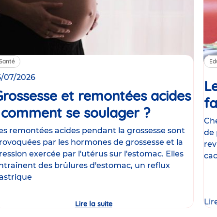
Santé
Ed
5/07/2026
Le
Grossesse et remontées acides
fa
: comment se soulager ?
Article
Che
es remontées acides pendant la grossesse sont
de 
rovoquées par les hormones de grossesse et la
rev
ression exercée par l'utérus sur l'estomac. Elles
cac
ntraînent des brûlures d'estomac, un reflux
le
astrique
Lir
Lire la suite
Grossesse
et