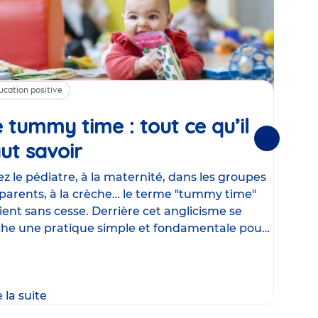
ucation positive
Alim
 tummy time : tout ce qu’il
Cha
Suivantes
ut savoir
Article
mé
con
z le pédiatre, à la maternité, dans les groupes
parents, à la crèche… le terme "tummy time"
Le la
ient sans cesse. Derrière cet anglicisme se
d’ut
he une pratique simple et fondamentale pour
temp
rapi
crée
e la suite
Lire 