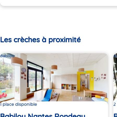
Les crèches à proximité
Babilou
B
1 place disponible
2
Babilou Nantes Rondeau
B