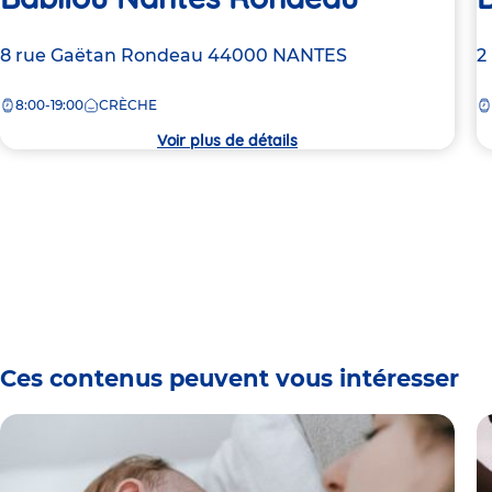
Adresse
8 rue Gaëtan Rondeau
44000
NANTES
A
2
de
d
8:00-19:00
CRÈCHE
la
la
crèche
c
Voir plus de détails
Ces contenus peuvent vous intéresser