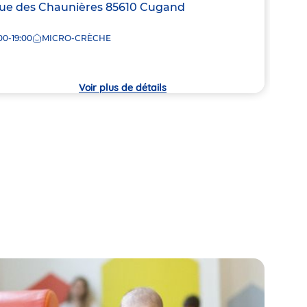
resse
ue des Chaunières
85610
Cugand
Adre
14 Ru
de
00-19:00
MICRO-CRÈCHE
7:30
la
che
crèc
Voir plus de détails