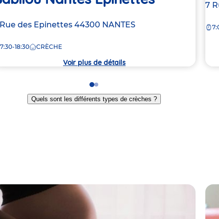
Ad
7 R
de
dresse
 Rue des Epinettes
44300
NANTES
7:
la
e
crè
7:30-18:30
CRÈCHE
rèche
Voir plus de détails
Go
Go
to
to
Quels sont les différents types de crèches ?
slide
slide
1
2