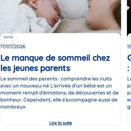
Santé
17/07/2026
1
Le manque de sommeil chez
les jeunes parents
Article
Le sommeil des parents : comprendre les nuits
L
avec un nouveau-né L'arrivée d'un bébé est un
p
moment rempli d'émotions, de découvertes et de
p
bonheur. Cependant, elle s'accompagne aussi de
e
nombreux
g
Lire la suite
Le
manque