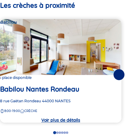
Les crèches à proximité
Babilou
Bab
Suivante
1 place disponible
2 pl
Babilou Nantes Rondeau
Ba
Adresse
8 rue Gaëtan Rondeau
44000
NANTES
Adre
2 Ru
de
de
8:00-19:00
CRÈCHE
7:
la
la
crèche
crèc
Voir plus de détails
Go
Go
Go
Go
Go
Go