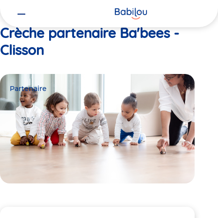
Vous
Accueil
Ba'bees - Clisson
êtes
ici
Crèche partenaire Ba'bees -
Clisson
Partenaire