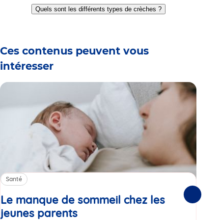
to
to
to
to
to
to
Quels sont les différents types de crèches ?
slide
slide
slide
slide
slide
slide
1
2
3
4
5
6
Ces contenus peuvent vous
intéresser
Santé
Sa
Le manque de sommeil chez les
Gr
Suivante
jeunes parents
Article
co