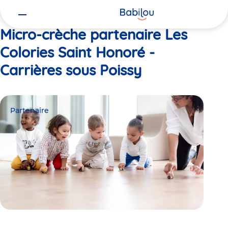
Vous
Accueil
Les Colories Saint Honoré - Carrières sous Poissy
êtes
ici
Micro-crèche partenaire Les
Colories Saint Honoré -
Carrières sous Poissy
Partenaire