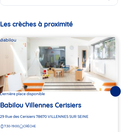
Les crèches à proximité
Babilou
Bab
Suivante
Dernière place disponible
Dern
Babilou Villennes Cerisiers
Ba
Adresse
29 Rue des Cerisiers
78670
VILLENNES SUR SEINE
Adre
34-4
de
de
7:30-19:00
CRÈCHE
8:
la
la