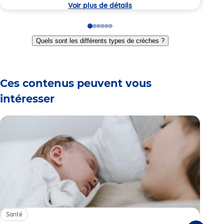
crèche
crèc
Voir plus de détails
Go
Go
Go
Go
Go
Go
to
to
to
to
to
to
Quels sont les différents types de crèches ?
slide
slide
slide
slide
slide
slide
1
2
3
4
5
6
Ces contenus peuvent vous
intéresser
Santé
Sa