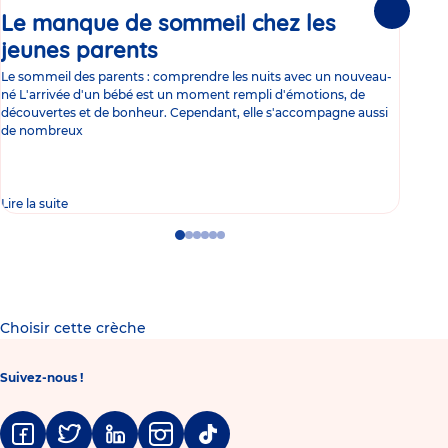
Le manque de sommeil chez les
Gr
Suivante
jeunes parents
Article
co
Le sommeil des parents : comprendre les nuits avec un nouveau-
Les 
né L'arrivée d'un bébé est un moment rempli d'émotions, de
les 
découvertes et de bonheur. Cependant, elle s'accompagne aussi
l'es
de nombreux
gast
Lire la suite
Lire 
Go
Go
Go
Go
Go
Go
to
to
to
to
to
to
slide
slide
slide
slide
slide
slide
1
2
3
4
5
6
Choisir cette crèche
Suivez-nous !
Facebook
Twitter
Linkedin
Instagram
Tiktok