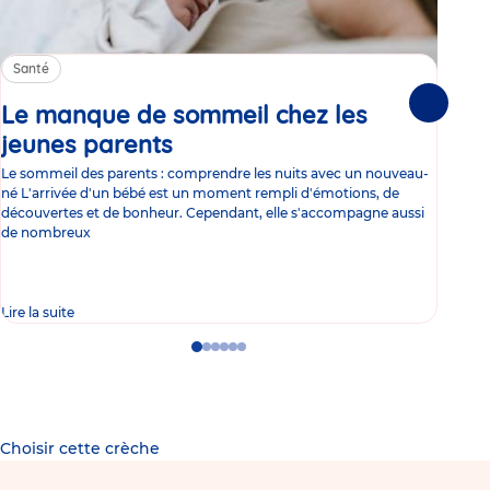
Santé
Sa
Le manque de sommeil chez les
Gr
Suivante
jeunes parents
Article
co
Le sommeil des parents : comprendre les nuits avec un nouveau-
Les 
né L'arrivée d'un bébé est un moment rempli d'émotions, de
les 
découvertes et de bonheur. Cependant, elle s'accompagne aussi
l'es
de nombreux
gast
Lire la suite
Lire 
Go
Go
Go
Go
Go
Go
to
to
to
to
to
to
slide
slide
slide
slide
slide
slide
1
2
3
4
5
6
Choisir cette crèche