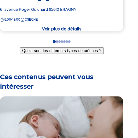
Adresse
61 avenue Roger Guichard
95610
ERAGNY
Adre
Rue 
de
de
8:00-19:00
CRÈCHE
7:
la
la
crèche
crèc
Voir plus de détails
Go
Go
Go
Go
Go
Go
Go
to
to
to
to
to
to
to
Quels sont les différents types de crèches ?
slide
slide
slide
slide
slide
slide
slide
1
2
3
4
5
6
7
Ces contenus peuvent vous
intéresser