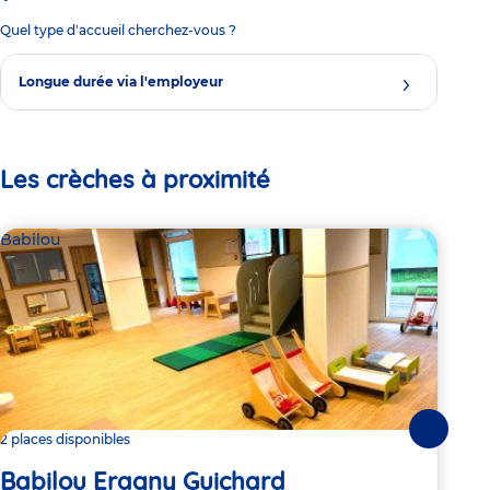
Quel type d'accueil cherchez-vous ?
Longue durée via l'employeur
Les crèches à proximité
Babilou
Bab
Suivante
2 places disponibles
Dern
Babilou Eragny Guichard
Ba