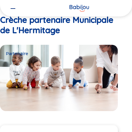
Vous
Accueil
Municipale de L'Hermitage
êtes
ici
Crèche partenaire Municipale
de L'Hermitage
Partenaire