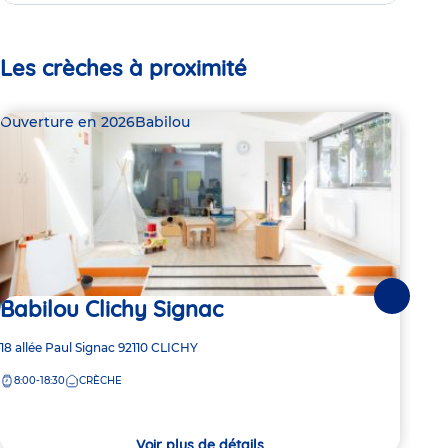
Les crèches à proximité
Ouverture en 2026
Babilou
Bab
Babilou Clichy Signac
Suivante
2 pl
Ba
Adresse
18 allée Paul Signac
92110
CLICHY
de
8:00-18:30
CRÈCHE
Adre
27 A
la
de
crèche
8:
la
crèc
Voir plus de détails