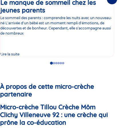
Le manque de sommeil chez les
Gr
Suivante
jeunes parents
Article
co
Le sommeil des parents : comprendre les nuits avec un nouveau-
Les 
né L'arrivée d'un bébé est un moment rempli d'émotions, de
les 
découvertes et de bonheur. Cependant, elle s'accompagne aussi
l'es
de nombreux
gast
Lire la suite
Lire 
Go
Go
Go
Go
Go
Go
to
to
to
to
to
to
slide
slide
slide
slide
slide
slide
1
2
3
4
5
6
À propos de cette micro-crèche
partenaire
Micro-crèche Tillou Crèche Môm
Clichy Villeneuve 92 : une crèche qui
prône la co-éducation