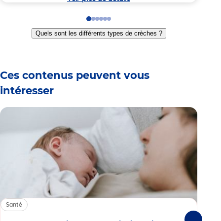
Go
Go
Go
Go
Go
Go
to
to
to
to
to
to
Quels sont les différents types de crèches ?
slide
slide
slide
slide
slide
slide
1
2
3
4
5
6
Ces contenus peuvent vous
intéresser
Santé
Sa