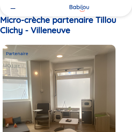
Vous
Accueil
Tillou Clichy - Villeneuve
êtes
ici
Micro-crèche partenaire Tillou
Clichy - Villeneuve
Partenaire