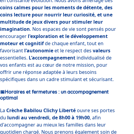
en constante évolution. Nous avons aménagé des 
coins calmes pour les moments de détente, des 
coins lecture pour nourrir leur curiosité, et une 
multitude de jeux divers pour stimuler leur 
imagination
. Nos espaces de vie sont pensés pour 
encourager 
l'exploration et le développement 
moteur et cognitif 
de chaque enfant, tout en 
favorisant 
l'autonomie 
et le respect des 
valeurs 
essentielles. 
L'accompagnement 
individualisé de 
vos enfants est au cœur de notre mission, pour 
offrir une réponse adaptée à leurs besoins 
spécifiques dans un cadre stimulant et sécurisant.
📅Horaires et fermetures : un accompagnement
optimal
La 
Crèche Babilou Clichy Liberté
 ouvre ses portes 
du 
lundi au vendredi, de 8h00 à 19h00
, afin 
d'accompagner au mieux les familles dans leur 
quotidien chargé. Nous prenons également soin de 