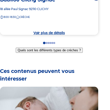
Ba
Adresse
18 allée Paul Signac
92110
CLICHY
de
8:00-18:30
CRÈCHE
Adre
27 A
la
de
crèche
8:
la
crèc
Voir plus de détails
Go
Go
Go
Go
Go
Go
to
to
to
to
to
to
Quels sont les différents types de crèches ?
slide
slide
slide
slide
slide
slide
1
2
3
4
5
6
Ces contenus peuvent vous
intéresser