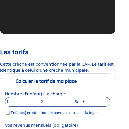
Les tarifs
Cette crèche est conventionnée par la CAF. Le tarif est
identique à celui d'une crèche municipale.
Calculer le tarif de ma place
Nombre d'enfant(s) à charge
1
2
3
et +
Enfant(s) en situation de handicap au sein du foyer
Vos revenus mensuels
(obligatoire)