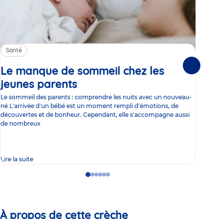
Santé
Sa
Le manque de sommeil chez les
Gr
Suivante
jeunes parents
Article
co
Le sommeil des parents : comprendre les nuits avec un nouveau-
Les 
né L'arrivée d'un bébé est un moment rempli d'émotions, de
les 
découvertes et de bonheur. Cependant, elle s'accompagne aussi
l'es
de nombreux
gast
Lire la suite
Lire 
Go
Go
Go
Go
Go
Go
to
to
to
to
to
to
slide
slide
slide
slide
slide
slide
1
2
3
4
5
6
À propos de cette crèche