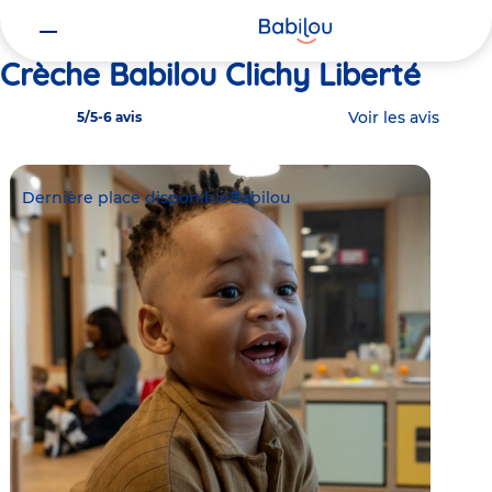
Vous
Accueil
Babilou Clichy Liberté
êtes
ici
Crèche Babilou Clichy Liberté
Voir les avis
5/5
-
6 avis
Dernière place disponible
Babilou