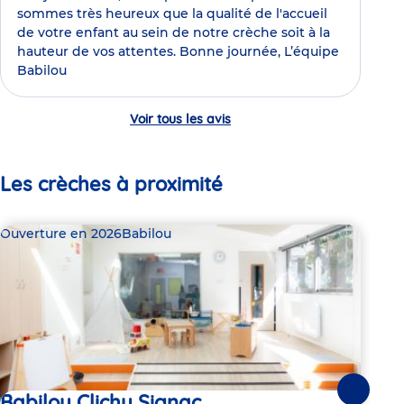
sommes très heureux que la qualité de l'accueil
de votre enfant au sein de notre crèche soit à la
hauteur de vos attentes. Bonne journée, L’équipe
Babilou
Voir tous les avis
Les crèches à proximité
Ouverture en 2026
Babilou
Bab
Babilou Clichy Signac
Suivante
2 pl