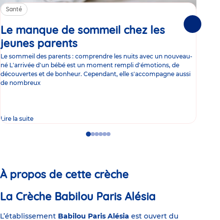
Santé
Sa
Le manque de sommeil chez les
Gr
Suivante
jeunes parents
Article
co
Le sommeil des parents : comprendre les nuits avec un nouveau-
Les 
né L'arrivée d'un bébé est un moment rempli d'émotions, de
les 
découvertes et de bonheur. Cependant, elle s'accompagne aussi
l'es
de nombreux
gast
Lire la suite
Lire 
Go
Go
Go
Go
Go
Go
to
to
to
to
to
to
slide
slide
slide
slide
slide
slide
1
2
3
4
5
6
À propos de cette crèche
La Crèche Babilou Paris Alésia
L’établissement
Babilou Paris Alésia
est ouvert du