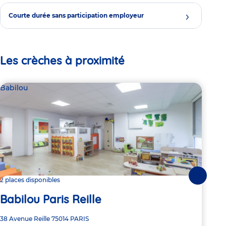
Courte durée sans participation employeur
Les crèches à proximité
Babilou
Bab
Suivante
2 places disponibles
2 pl
Babilou Paris Reille
Ba
Adresse
38 Avenue Reille
75014
PARIS
Adre
26 R