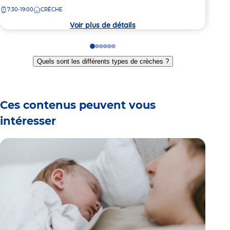
de
de
7:30-19:00
CRÈCHE
8:
la
la
crèche
crèc
Voir plus de détails
Go
Go
Go
Go
Go
Go
to
to
to
to
to
to
Quels sont les différents types de crèches ?
slide
slide
slide
slide
slide
slide
1
2
3
4
5
6
Ces contenus peuvent vous
intéresser