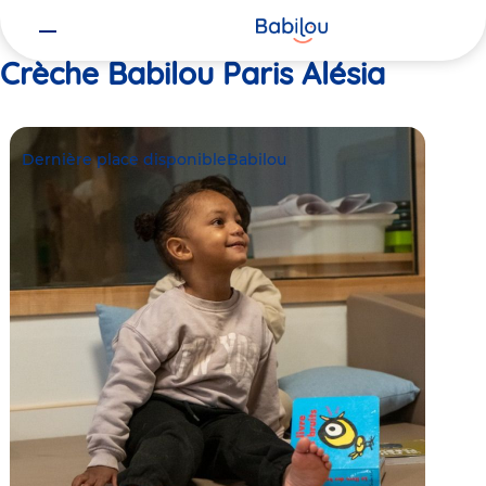
Vous
Accueil
Babilou Paris Alésia
êtes
ici
Crèche Babilou Paris Alésia
Dernière place disponible
Babilou