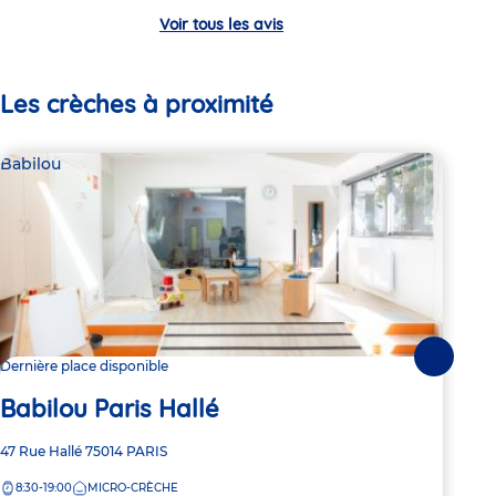
Voir tous les avis
Les crèches à proximité
Babilou
Bab
Suivante
Dernière place disponible
Dern
Babilou Paris Hallé
Ba
Adresse
47 Rue Hallé
75014
PARIS
Adre
56 R
de
de
8:30-19:00
MICRO-CRÈCHE
8:
la
la