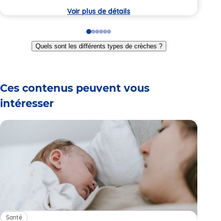
crèche
crèc
Voir plus de détails
Go
Go
Go
Go
Go
Go
to
to
to
to
to
to
Quels sont les différents types de crèches ?
slide
slide
slide
slide
slide
slide
1
2
3
4
5
6
Ces contenus peuvent vous
intéresser
Santé
Sa