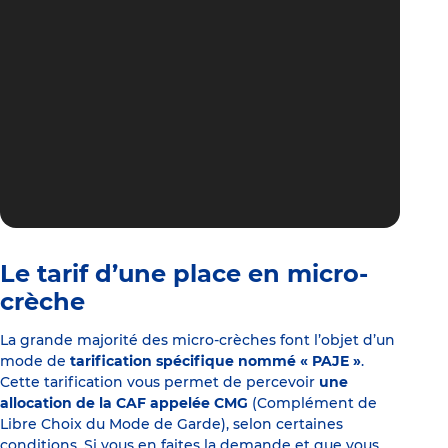
Le tarif d’une place en micro-
crèche
La grande majorité des micro-crèches font l’objet d’un
mode de
tarification spécifique nommé « PAJE »
.
Cette tarification vous permet de percevoir
une
allocation de la CAF appelée CMG
(Complément de
Libre Choix du Mode de Garde), selon certaines
conditions. Si vous en faites la demande et que vous