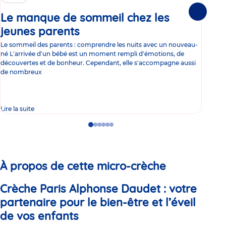
Le manque de sommeil chez les
Gr
Suivante
jeunes parents
Article
co
Le sommeil des parents : comprendre les nuits avec un nouveau-
Les 
né L'arrivée d'un bébé est un moment rempli d'émotions, de
les 
découvertes et de bonheur. Cependant, elle s'accompagne aussi
l'es
de nombreux
gast
Lire la suite
Lire 
Go
Go
Go
Go
Go
Go
to
to
to
to
to
to
slide
slide
slide
slide
slide
slide
1
2
3
4
5
6
À propos de cette micro-crèche
Crèche Paris Alphonse Daudet : votre
partenaire pour le bien-être et l’éveil
de vos enfants