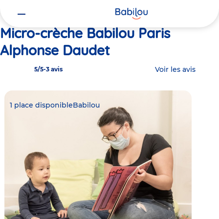
Vous
Accueil
Babilou Paris Alphonse Daudet
êtes
ici
Micro-crèche Babilou Paris
Alphonse Daudet
Voir les avis
5/5
-
3 avis
1 place disponible
Babilou