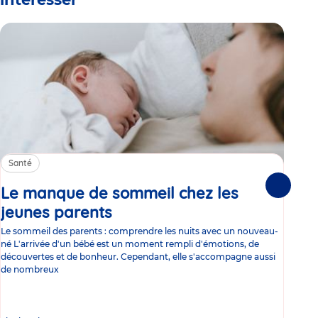
Santé
Sa
Le manque de sommeil chez les
Gr
Suivante
jeunes parents
Article
co
Le sommeil des parents : comprendre les nuits avec un nouveau-
Les 
né L'arrivée d'un bébé est un moment rempli d'émotions, de
les 
découvertes et de bonheur. Cependant, elle s'accompagne aussi
l'es
de nombreux
gast