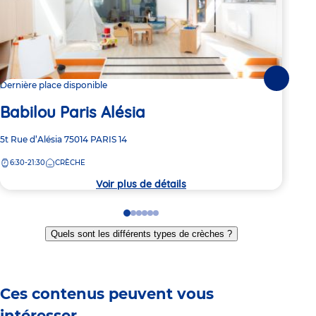
Suivante
Dernière place disponible
1 pl
Babilou Paris Alésia
Ba
Adresse
5t Rue d’Alésia
75014
PARIS 14
Adre
10 R
de
de
6:30-21:30
CRÈCHE
8:
la
la
crèche
crèc
Voir plus de détails
Go
Go
Go
Go
Go
Go
to
to
to
to
to
to
Quels sont les différents types de crèches ?
slide
slide
slide
slide
slide
slide
1
2
3
4
5
6
Ces contenus peuvent vous
intéresser