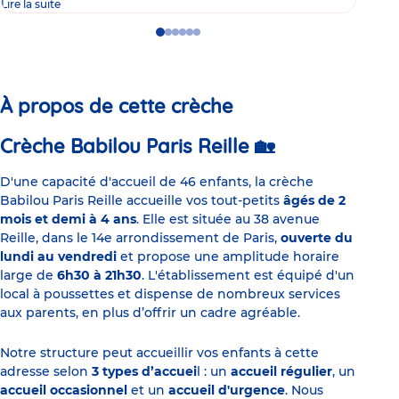
Lire la suite
Lire 
Go
Go
Go
Go
Go
Go
to
to
to
to
to
to
slide
slide
slide
slide
slide
slide
1
2
3
4
5
6
À propos de cette crèche
Crèche Babilou Paris Reille 🏡
D'une capacité d'accueil de 46 enfants, la crèche
Babilou Paris Reille accueille vos tout-petits
âgés de 2
mois et demi à 4 ans
. Elle est située au 38 avenue
Reille, dans le 14e arrondissement de Paris,
ouverte du
lundi au vendredi
et propose une amplitude horaire
large de
6h30 à 21h30
. L'établissement est équipé d'un
local à poussettes et dispense de nombreux services
aux parents, en plus d’offrir un cadre agréable.
Notre structure peut accueillir vos enfants à cette
adresse selon
3 types d’accuei
l : un
accueil régulier
, un
accueil occasionnel
et un
accueil d'urgence
. Nous