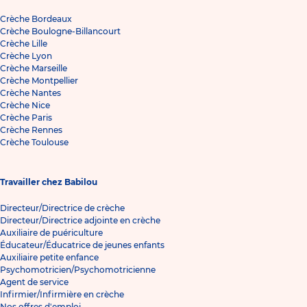
Crèche Bordeaux
Crèche Boulogne-Billancourt
Crèche Lille
Crèche Lyon
Crèche Marseille
Crèche Montpellier
Crèche Nantes
Crèche Nice
Crèche Paris
Crèche Rennes
Crèche Toulouse
Travailler chez Babilou
Directeur/Directrice de crèche
Directeur/Directrice adjointe en crèche
Auxiliaire de puériculture
Éducateur/Éducatrice de jeunes enfants
Auxiliaire petite enfance
Psychomotricien/Psychomotricienne
Agent de service
Infirmier/Infirmière en crèche
Nos offres d'emploi