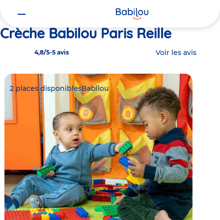
Vous
Accueil
Babilou Paris Reille
êtes
ici
Crèche Babilou Paris Reille
Voir les avis
4,8/5
-
5 avis
2 places disponibles
Babilou