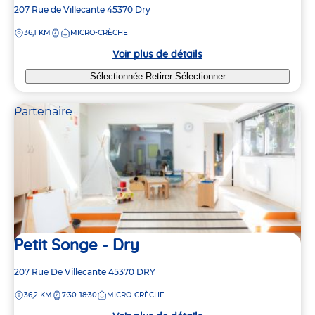
Adresse
207 Rue de Villecante
45370
Dry
de
DISTANCE
36,1 KM
MICRO-CRÈCHE
la
crèche
Voir plus de détails
Sélectionnée
Retirer
Sélectionner
Partenaire
Petit Songe - Dry
Adresse
207 Rue De Villecante
45370
DRY
de
DISTANCE
36,2 KM
7:30-18:30
MICRO-CRÈCHE
la
crèche