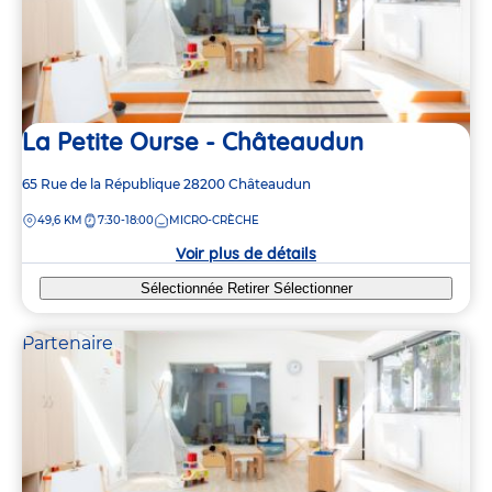
La Petite Ourse - Châteaudun
Adresse
65 Rue de la République
28200
Châteaudun
de
DISTANCE
49,6 KM
7:30-18:00
MICRO-CRÈCHE
la
crèche
Voir plus de détails
Sélectionnée
Retirer
Sélectionner
Partenaire