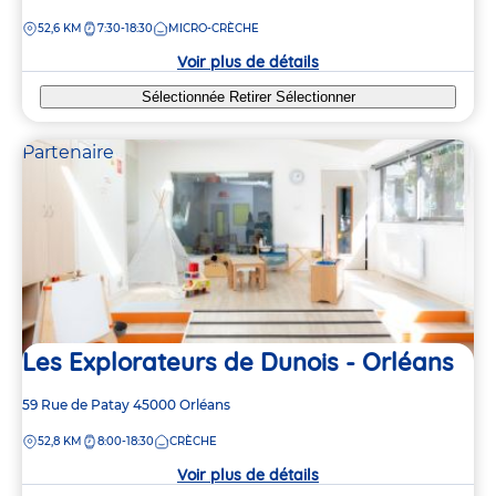
de
DISTANCE
52,6 KM
7:30-18:30
MICRO-CRÈCHE
la
crèche
Voir plus de détails
Sélectionnée
Retirer
Sélectionner
Partenaire
Les Explorateurs de Dunois - Orléans
Adresse
59 Rue de Patay
45000
Orléans
de
DISTANCE
52,8 KM
8:00-18:30
CRÈCHE
la
crèche
Voir plus de détails