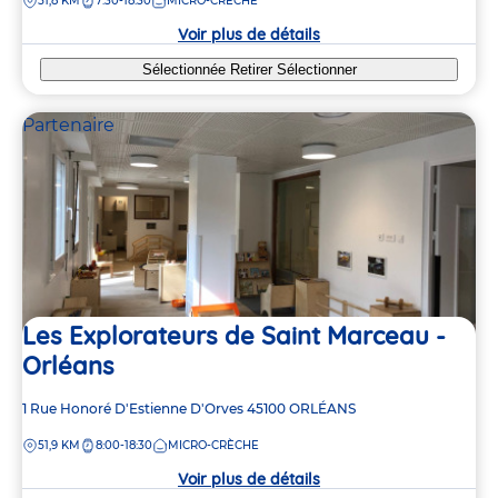
DISTANCE
51,8 KM
7:30-18:30
MICRO-CRÈCHE
la
crèche
Voir plus de détails
Sélectionnée
Retirer
Sélectionner
Partenaire
Les Explorateurs de Saint Marceau -
Orléans
Adresse
1 Rue Honoré D'Estienne D'Orves
45100
ORLÉANS
de
DISTANCE
51,9 KM
8:00-18:30
MICRO-CRÈCHE
la
crèche
Voir plus de détails