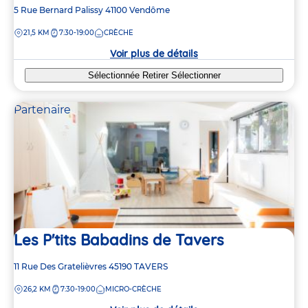
Adresse
5 Rue Bernard Palissy
41100
Vendôme
de
DISTANCE
21,5 KM
7:30-19:00
CRÈCHE
la
crèche
Voir plus de détails
Sélectionnée
Retirer
Sélectionner
Partenaire
Les P'tits Babadins de Tavers
Adresse
11 Rue Des Gratelièvres
45190
TAVERS
de
DISTANCE
26,2 KM
7:30-19:00
MICRO-CRÈCHE
la
crèche