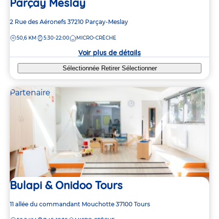
Parçay Meslay
Adresse
2 Rue des Aéronefs
37210
Parçay-Meslay
de
DISTANCE
50,6 KM
5:30-22:00
MICRO-CRÈCHE
la
crèche
Voir plus de détails
Sélectionnée
Retirer
Sélectionner
Partenaire
Bulapi & Onidoo Tours
Adresse
11 allée du commandant Mouchotte
37100
Tours
de