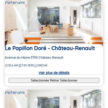
Partenaire
Le Papillon Doré - Château-Renault
Adresse
Avenue du Maine
37110
Château-Renault
de
DISTANCE
30,4 KM
7:30-18:30
CRÈCHE
la
crèche
Voir plus de détails
Sélectionnée
Retirer
Sélectionner
Partenaire