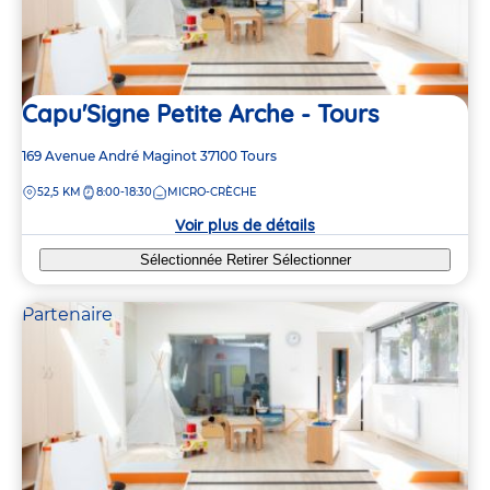
Capu'Signe Petite Arche - Tours
Adresse
169 Avenue André Maginot
37100
Tours
de
DISTANCE
52,5 KM
8:00-18:30
MICRO-CRÈCHE
la
crèche
Voir plus de détails
Sélectionnée
Retirer
Sélectionner
Partenaire