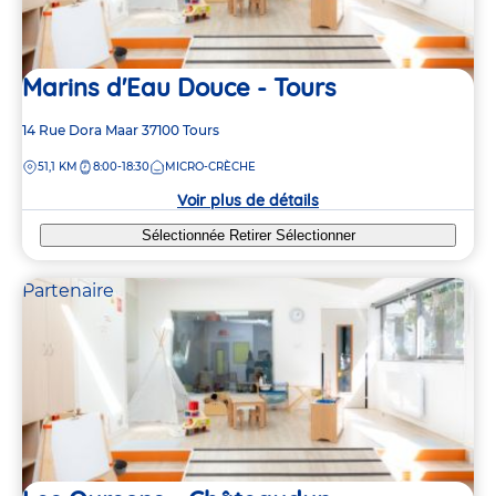
Marins d'Eau Douce - Tours
Adresse
14 Rue Dora Maar
37100
Tours
de
DISTANCE
51,1 KM
8:00-18:30
MICRO-CRÈCHE
la
crèche
Voir plus de détails
Sélectionnée
Retirer
Sélectionner
Partenaire