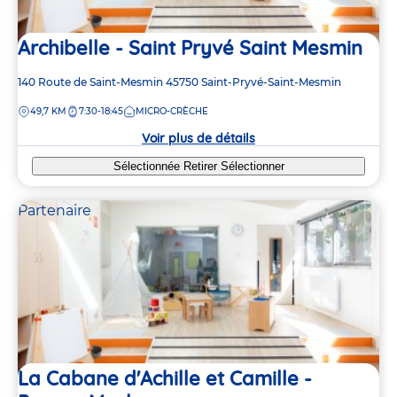
Archibelle - Saint Pryvé Saint Mesmin
Adresse
140 Route de Saint-Mesmin
45750
Saint-Pryvé-Saint-Mesmin
de
DISTANCE
49,7 KM
7:30-18:45
MICRO-CRÈCHE
la
crèche
Voir plus de détails
Sélectionnée
Retirer
Sélectionner
Partenaire
La Cabane d'Achille et Camille -