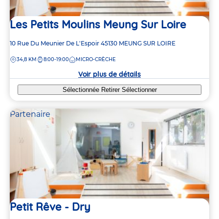
Les Petits Moulins Meung Sur Loire
Adresse
10 Rue Du Meunier De L'Espoir
45130
MEUNG SUR LOIRE
de
DISTANCE
34,8 KM
8:00-19:00
MICRO-CRÈCHE
la
crèche
Voir plus de détails
Sélectionnée
Retirer
Sélectionner
Partenaire
Petit Rêve - Dry