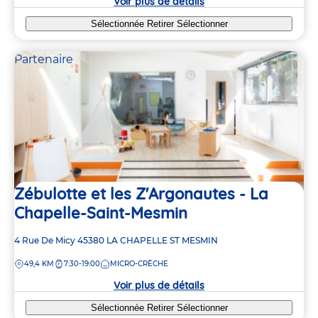
Voir plus de détails
Sélectionnée
Retirer
Sélectionner
Partenaire
Zébulotte et les Z'Argonautes - La
Chapelle-Saint-Mesmin
Adresse
4 Rue De Micy
45380
LA CHAPELLE ST MESMIN
de
DISTANCE
49,4 KM
7:30-19:00
MICRO-CRÈCHE
la
crèche
Voir plus de détails
Sélectionnée
Retirer
Sélectionner