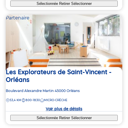
Sélectionnée
Retirer
Sélectionner
Partenaire
Les Explorateurs de Saint-Vincent -
Orléans
Adresse
Boulevard Alexandre Martin
45000
Orléans
de
DISTANCE
53,4 KM
8:00-18:30
MICRO-CRÈCHE
la
crèche
Voir plus de détails
Sélectionnée
Retirer
Sélectionner