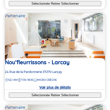
Sélectionnée
Retirer
Sélectionner
Partenaire
Nou’fleurrissons - Larcay
Adresse
24 Rue de la Pardonnerie
37270
Larçay
de
DISTANCE
52,1 KM
7:30-18:30
MICRO-CRÈCHE
la
crèche
Voir plus de détails
Sélectionnée
Retirer
Sélectionner
Partenaire