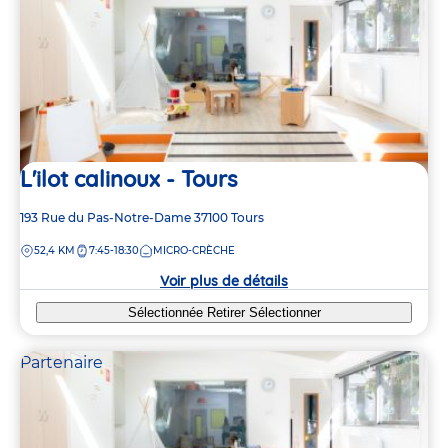
L'ilot calinoux - Tours
Adresse
193 Rue du Pas-Notre-Dame
37100
Tours
de
DISTANCE
52,4 KM
7:45-18:30
MICRO-CRÈCHE
la
crèche
Voir plus de détails
Sélectionnée
Retirer
Sélectionner
Partenaire