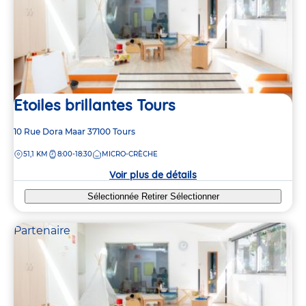
Etoiles brillantes Tours
Adresse
10 Rue Dora Maar
37100
Tours
de
DISTANCE
51,1 KM
8:00-18:30
MICRO-CRÈCHE
la
crèche
Voir plus de détails
Sélectionnée
Retirer
Sélectionner
Partenaire