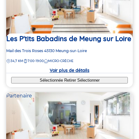
Les P'tits Babadins de Meung sur Loire
Adresse
Mail des Trois Roses
45130
Meung-sur-Loire
de
DISTANCE
34,7 KM
7:00-19:00
MICRO-CRÈCHE
la
crèche
Voir plus de détails
Sélectionnée
Retirer
Sélectionner
Partenaire