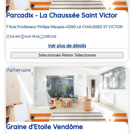
Parcadix - La Chaussée Saint Victor
Adresse
7 Rue Professeur Philipe Maupas
41260
LA CHAUSSEE ST VICTOR
de
DISTANCE
5,6 KM
6:45-19:45
CRÈCHE
la
crèche
Voir plus de détails
Sélectionnée
Retirer
Sélectionner
Partenaire
Graine d'Etoile Vendôme