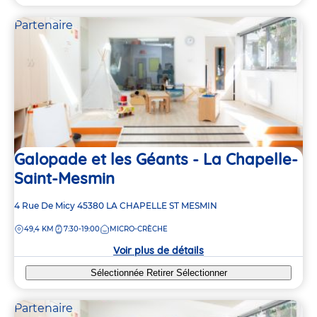
Partenaire
Galopade et les Géants - La Chapelle-
Saint-Mesmin
Adresse
4 Rue De Micy
45380
LA CHAPELLE ST MESMIN
de
DISTANCE
49,4 KM
7:30-19:00
MICRO-CRÈCHE
la
crèche
Voir plus de détails
Sélectionnée
Retirer
Sélectionner
Partenaire