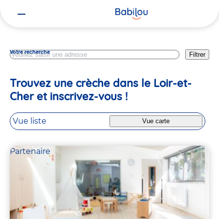
Vous
Centre Val De Loire
êtes
ici
Votre recherche
Filtrer
Trouvez une crèche dans le Loir-et-
Cher et inscrivez-vous !
Vue liste
Vue carte
Partenaire