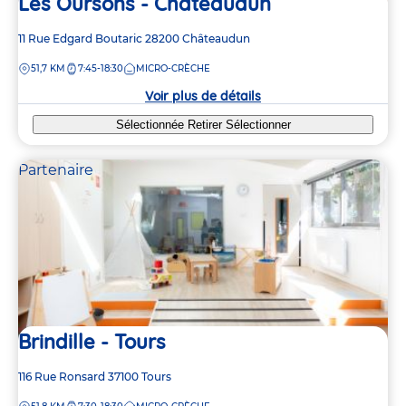
Les Oursons - Châteaudun
Adresse
11 Rue Edgard Boutaric
28200
Châteaudun
de
DISTANCE
51,7 KM
7:45-18:30
MICRO-CRÈCHE
la
crèche
Voir plus de détails
Sélectionnée
Retirer
Sélectionner
Partenaire
Brindille - Tours
Adresse
116 Rue Ronsard
37100
Tours
de