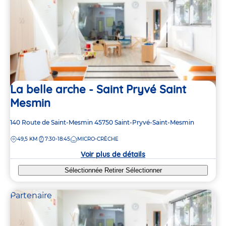
La belle arche - Saint Pryvé Saint
Mesmin
Adresse
140 Route de Saint-Mesmin
45750
Saint-Pryvé-Saint-Mesmin
de
DISTANCE
49,5 KM
7:30-18:45
MICRO-CRÈCHE
la
crèche
Voir plus de détails
Sélectionnée
Retirer
Sélectionner
Partenaire