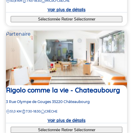
DISTANCE
50,8 KM
7:45-18:30
MICRO-CRÈCHE
la
crèche
Voir plus de détails
Sélectionnée
Retirer
Sélectionner
Partenaire
Rigolo comme la vie - Chateaubourg
Adresse
3 Rue Olympe de Gouges
35220
Châteaubourg
de
DISTANCE
51,0 KM
7:30-18:30
CRÈCHE
la
crèche
Voir plus de détails
Sélectionnée
Retirer
Sélectionner