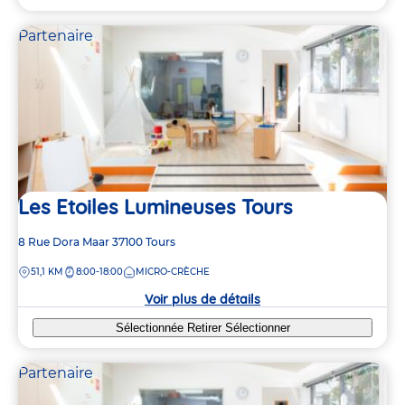
Partenaire
Les Etoiles Lumineuses Tours
Adresse
8 Rue Dora Maar
37100
Tours
de
DISTANCE
51,1 KM
8:00-18:00
MICRO-CRÈCHE
la
crèche
Voir plus de détails
Sélectionnée
Retirer
Sélectionner
Partenaire