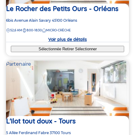
Le Rocher des Petits Ours - Orléans
Adresse
6bis Avenue Alain Savary
45100
Orléans
de
DISTANCE
52,6 KM
8:00-18:30
MICRO-CRÈCHE
la
crèche
Voir plus de détails
Sélectionnée
Retirer
Sélectionner
Partenaire
L'ilot tout doux - Tours
Adresse
5 Allée Ferdinand Fabre
37100
Tours