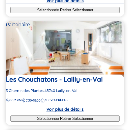
Voir plus de détails
Sélectionnée
Retirer
Sélectionner
Partenaire
Les Chouchatons - Lailly-en-Val
Adresse
3 Chemin des Plantes
45740
Lailly-en-Val
de
DISTANCE
30,2 KM
MICRO-CRÈCHE
7:30-18:00
la
crèche
Voir plus de détails
Sélectionnée
Retirer
Sélectionner