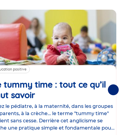
ucation positive
Alim
 tummy time : tout ce qu’il
Cha
Suivantes
ut savoir
Article
mé
con
z le pédiatre, à la maternité, dans les groupes
parents, à la crèche… le terme "tummy time"
Le la
ient sans cesse. Derrière cet anglicisme se
d’ut
he une pratique simple et fondamentale pour
temp