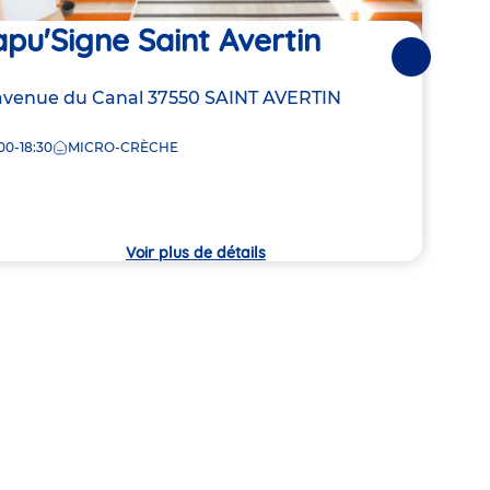
pu'Signe Saint Avertin
Cap
Suivantes
resse
avenue du Canal
37550
SAINT AVERTIN
Adre
195 
de
00-18:30
MICRO-CRÈCHE
8:00
la
che
crèc
Voir plus de détails