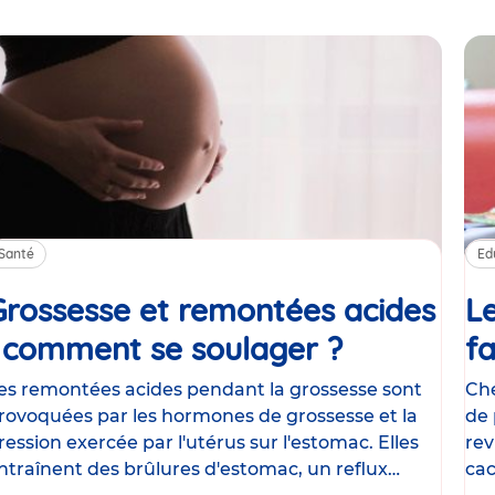
Santé
Ed
Grossesse et remontées acides
Le
: comment se soulager ?
Article
fa
es remontées acides pendant la grossesse sont
Che
rovoquées par les hormones de grossesse et la
de 
ression exercée par l'utérus sur l'estomac. Elles
rev
ntraînent des brûlures d'estomac, un reflux
cac