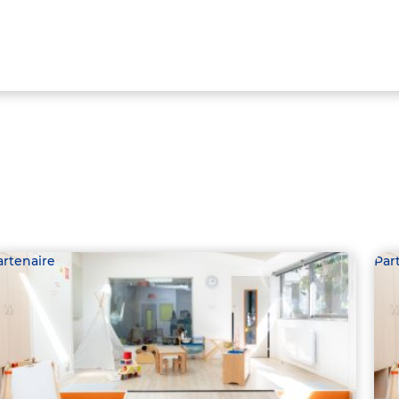
artenaire
Par