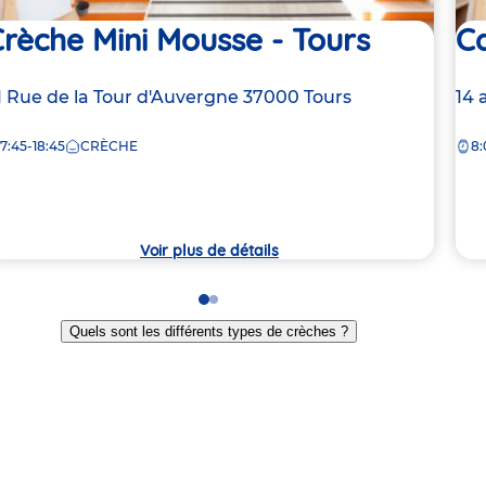
rèche Mini Mousse - Tours
Ca
dresse
1 Rue de la Tour d'Auvergne
37000
Tours
Ad
14 
e
de
7:45-18:45
CRÈCHE
8:
la
rèche
crè
Voir plus de détails
Go
Go
to
to
Quels sont les différents types de crèches ?
slide
slide
1
2