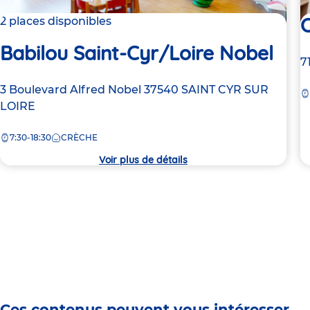
C
2 places disponibles
Babilou Saint-Cyr/Loire Nobel
A
7
d
Adresse
3 Boulevard Alfred Nobel
37540
SAINT CYR SUR
la
de
LOIRE
c
la
7:30-18:30
CRÈCHE
crèche
Voir plus de détails
Ces contenus peuvent vous intéresser