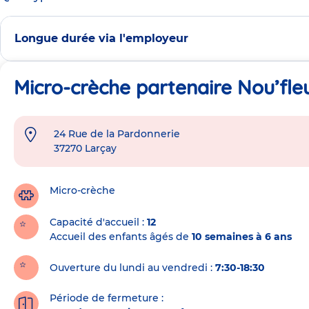
Longue durée via l'employeur
Micro-crèche partenaire Nou’fleu
24 Rue de la Pardonnerie
Adresse
37270
Larçay
de
la
crèche
Micro-crèche
Capacité d'accueil
12
Accueil des enfants âgés de
10 semaines à 6 ans
Ouverture du lundi au vendredi :
7:30-18:30
Période de fermeture :