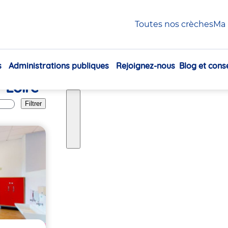
oire
Toutes nos crèches
Ma 
s
Administrations publiques
Rejoignez-nous
Blog et conse
Navigation
-Loire
principale
Filtrer