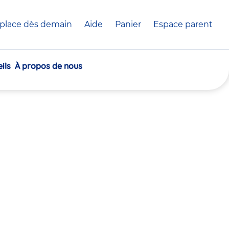
place dès demain
Aide
Panier
crèche(s)
Espace parent
sélectionnée(s)
ils
À propos de nous
30
30