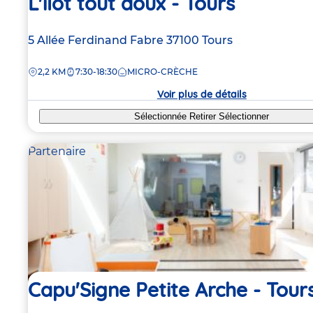
L'ilot tout doux - Tours
Adresse
5 Allée Ferdinand Fabre
37100
Tours
de
DISTANCE
2,2 KM
7:30-18:30
MICRO-CRÈCHE
la
crèche
Voir plus de détails
Sélectionnée
Retirer
Sélectionner
Partenaire
Capu'Signe Petite Arche - Tour