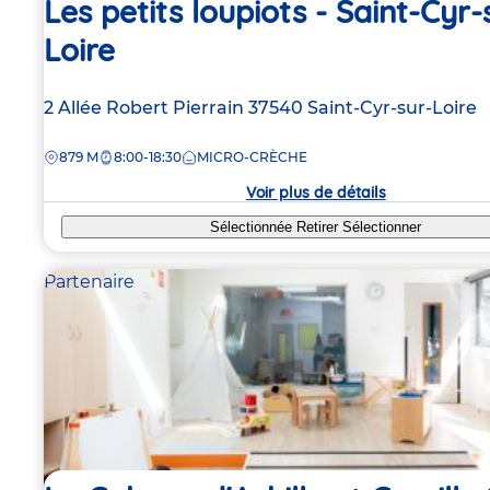
Les petits loupiots - Saint-Cyr-
Loire
Adresse
2 Allée Robert Pierrain
37540
Saint-Cyr-sur-Loire
de
DISTANCE
879 M
8:00-18:30
MICRO-CRÈCHE
la
crèche
Voir plus de détails
Sélectionnée
Retirer
Sélectionner
Partenaire