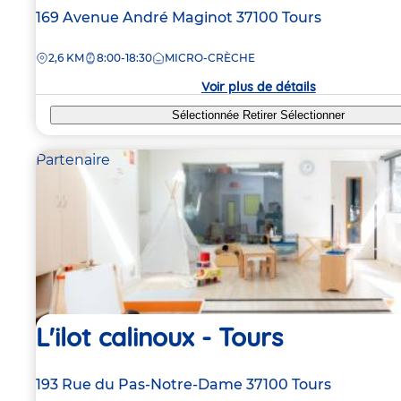
Adresse
169 Avenue André Maginot
37100
Tours
de
DISTANCE
2,6 KM
8:00-18:30
MICRO-CRÈCHE
la
crèche
Voir plus de détails
Sélectionnée
Retirer
Sélectionner
Partenaire
L'ilot calinoux - Tours
Adresse
193 Rue du Pas-Notre-Dame
37100
Tours