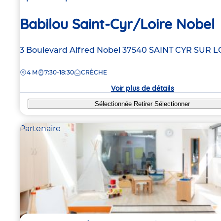
Babilou Saint-Cyr/Loire Nobel
Adresse
3 Boulevard Alfred Nobel
37540
SAINT CYR SUR L
de
DISTANCE
4 M
7:30-18:30
CRÈCHE
la
crèche
Voir plus de détails
Sélectionnée
Retirer
Sélectionner
Partenaire