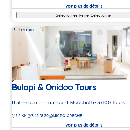
crèche
Voir plus de détails
Sélectionnée
Retirer
Sélectionner
Partenaire
Bulapi & Onidoo Tours
Adresse
11 allée du commandant Mouchotte
37100
Tours
de
DISTANCE
3,2 KM
7:45-18:30
MICRO-CRÈCHE
la
crèche
Voir plus de détails