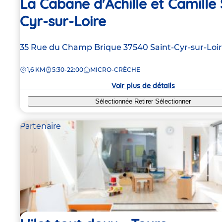
La Cabane d'Achille et Camille 
Cyr-sur-Loire
Adresse
35 Rue du Champ Brique
37540
Saint-Cyr-sur-Loi
de
DISTANCE
1,6 KM
5:30-22:00
MICRO-CRÈCHE
la
crèche
Voir plus de détails
Sélectionnée
Retirer
Sélectionner
Partenaire