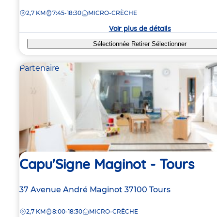
de
DISTANCE
2,7 KM
7:45-18:30
MICRO-CRÈCHE
la
crèche
Voir plus de détails
Sélectionnée
Retirer
Sélectionner
Partenaire
Capu'Signe Maginot - Tours
Adresse
37 Avenue André Maginot
37100
Tours
de
DISTANCE
2,7 KM
8:00-18:30
MICRO-CRÈCHE
la