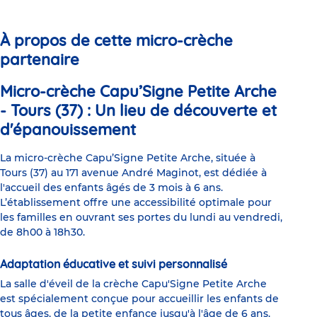
slide
slide
slide
slide
slide
slide
1
2
3
4
5
6
À propos de cette micro-crèche
partenaire
Micro-crèche Capu’Signe Petite Arche
- Tours (37) : Un lieu de découverte et
d'épanouissement
La micro-crèche Capu’Signe Petite Arche, située à
Tours (37) au 171 avenue André Maginot, est dédiée à
l'accueil des enfants âgés de 3 mois à 6 ans.
L’établissement offre une accessibilité optimale pour
les familles en ouvrant ses portes du lundi au vendredi,
de 8h00 à 18h30.
Adaptation éducative et suivi personnalisé
La salle d'éveil de la crèche Capu'Signe Petite Arche
est spécialement conçue pour accueillir les enfants de
tous âges, de la petite enfance jusqu'à l'âge de 6 ans.