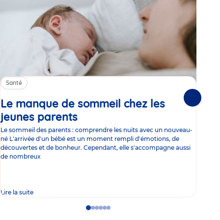
Santé
Sa
Le manque de sommeil chez les
Gr
Suivante
jeunes parents
Article
co
Le sommeil des parents : comprendre les nuits avec un nouveau-
Les 
né L'arrivée d'un bébé est un moment rempli d'émotions, de
les 
découvertes et de bonheur. Cependant, elle s'accompagne aussi
l'es
de nombreux
gast
Lire la suite
Lire 
Go
Go
Go
Go
Go
Go
to
to
to
to
to
to