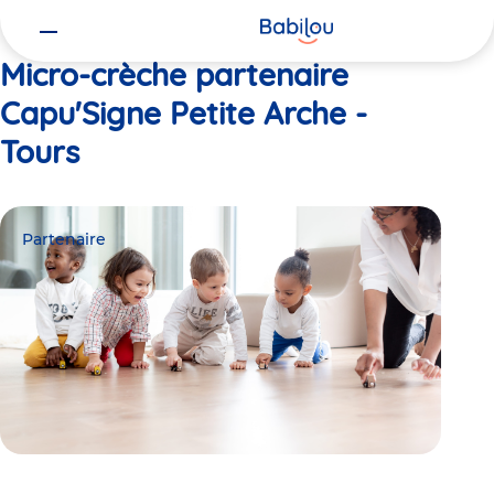
Vous
Accueil
Capu'Signe Petite Arche - Tours
êtes
ici
Micro-crèche partenaire
Capu'Signe Petite Arche -
Tours
Partenaire