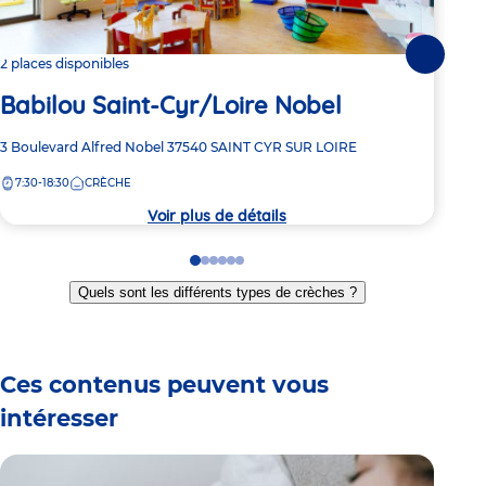
L'
Suivante
2 places disponibles
Babilou Saint-Cyr/Loire Nobel
Adre
193 
de
Adresse
3 Boulevard Alfred Nobel
37540
SAINT CYR SUR LOIRE
7:
la
de
crèc
7:30-18:30
CRÈCHE
la
crèche
Voir plus de détails
Go
Go
Go
Go
Go
Go
to
to
to
to
to
to
Quels sont les différents types de crèches ?
slide
slide
slide
slide
slide
slide
1
2
3
4
5
6
Ces contenus peuvent vous
intéresser