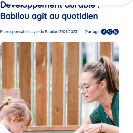
ici
Développement durable :
Babilou agit au quotidien
Ecoresponsable
La vie de Babilou
15/09/2023
Partager