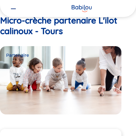
Vous
Accueil
L'ilot calinoux - Tours
êtes
ici
Micro-crèche partenaire L'ilot
calinoux - Tours
Partenaire