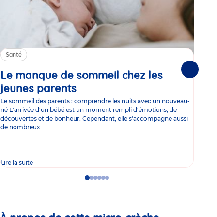
Santé
Sa
Le manque de sommeil chez les
Gr
Suivante
jeunes parents
Article
co
Le sommeil des parents : comprendre les nuits avec un nouveau-
Les 
né L'arrivée d'un bébé est un moment rempli d'émotions, de
les 
découvertes et de bonheur. Cependant, elle s'accompagne aussi
l'es
de nombreux
gast
Lire la suite
Lire 
Go
Go
Go
Go
Go
Go
to
to
to
to
to
to
slide
slide
slide
slide
slide
slide
1
2
3
4
5
6