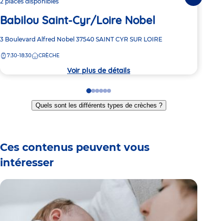
Ca
Suivante
2 places disponibles
Babilou Saint-Cyr/Loire Nobel
Adre
169 
de
Adresse
3 Boulevard Alfred Nobel
37540
SAINT CYR SUR LOIRE
8:
la
de
crèc
7:30-18:30
CRÈCHE
la
crèche
Voir plus de détails
Go
Go
Go
Go
Go
Go
to
to
to
to
to
to
Quels sont les différents types de crèches ?
slide
slide
slide
slide
slide
slide
1
2
3
4
5
6
Ces contenus peuvent vous
intéresser