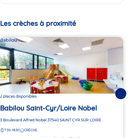
Les crèches à proximité
Babilou
Par
Et
Suivante
2 places disponibles
Babilou Saint-Cyr/Loire Nobel
Adre
10 R
de
Adresse
3 Boulevard Alfred Nobel
37540
SAINT CYR SUR LOIRE
8:
la
de
crèc
7:30-18:30
CRÈCHE
la
crèche