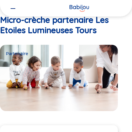
Vous
Accueil
Les Etoiles Lumineuses Tours
êtes
ici
Micro-crèche partenaire Les
Etoiles Lumineuses Tours
Partenaire