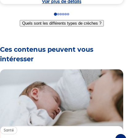
Voir plus de détails
Go
Go
Go
Go
Go
Go
to
to
to
to
to
to
Quels sont les différents types de crèches ?
slide
slide
slide
slide
slide
slide
1
2
3
4
5
6
Ces contenus peuvent vous
intéresser
Santé
Sa