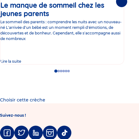
Le manque de sommeil chez les
Gr
Suivante
jeunes parents
Article
co
Le sommeil des parents : comprendre les nuits avec un nouveau-
Les 
né L'arrivée d'un bébé est un moment rempli d'émotions, de
les 
découvertes et de bonheur. Cependant, elle s'accompagne aussi
l'es
de nombreux
gast
Lire la suite
Lire 
Go
Go
Go
Go
Go
Go
to
to
to
to
to
to
slide
slide
slide
slide
slide
slide
1
2
3
4
5
6
Choisir cette crèche
Suivez-nous !
Facebook
Twitter
Linkedin
Instagram
Tiktok