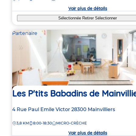
crèche
Voir plus de détails
Sélectionnée
Retirer
Sélectionner
Partenaire
Les P'tits Babadins de Mainvilli
Adresse
4 Rue Paul Emile Victor
28300
Mainvilliers
de
DISTANCE
3,8 KM
8:00-18:30
MICRO-CRÈCHE
la
crèche
Voir plus de détails