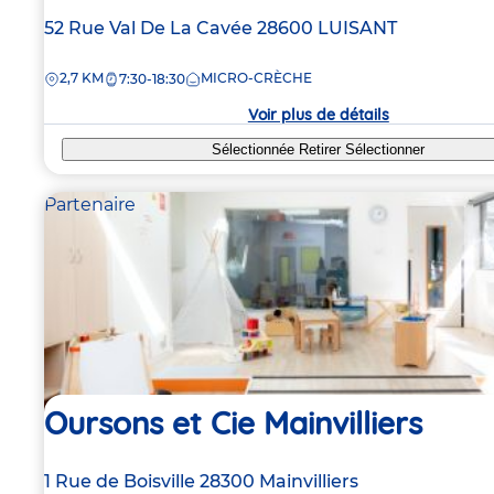
Adresse
52 Rue Val De La Cavée
28600
LUISANT
de
DISTANCE
2,7 KM
MICRO-CRÈCHE
la
7:30-18:30
crèche
Voir plus de détails
Sélectionnée
Retirer
Sélectionner
Partenaire
Oursons et Cie Mainvilliers
Adresse
1 Rue de Boisville
28300
Mainvilliers