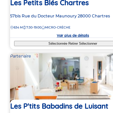
Les Petits Blés Chartres
Adresse
57bis Rue du Docteur Maunoury
28000
Chartres
de
DISTANCE
634 M
7:30-19:00
MICRO-CRÈCHE
la
crèche
Voir plus de détails
Sélectionnée
Retirer
Sélectionner
Partenaire
Les P'tits Babadins de Luisant