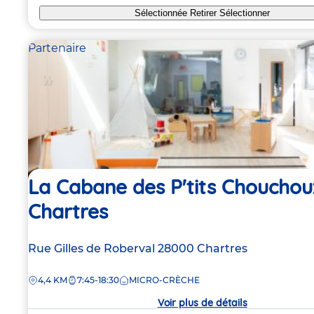
Sélectionnée
Retirer
Sélectionner
Partenaire
La Cabane des P'tits Chouchou
Chartres
Adresse
Rue Gilles de Roberval
28000
Chartres
de
DISTANCE
4,4 KM
7:45-18:30
MICRO-CRÈCHE
la
crèche
Voir plus de détails