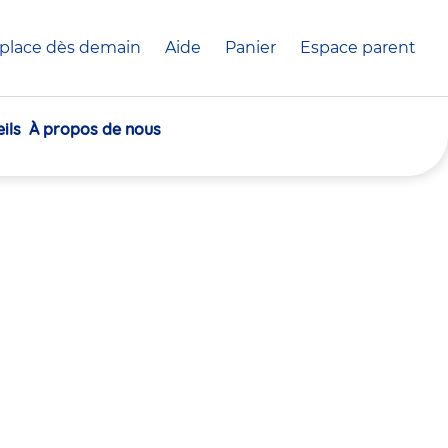
place dès demain
Aide
Panier
crèche(s)
Espace parent
sélectionnée(s)
ils
À propos de nous
30
30