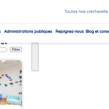
ir
Chartres
Toutes nos crèches
Ma 
s
Administrations publiques
Rejoignez-nous
Blog et conse
Navigation
 et
principale
Filtrer