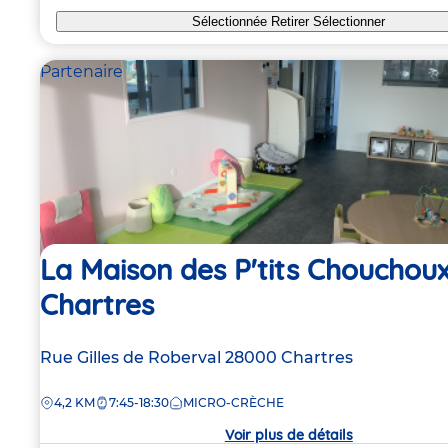
Sélectionnée
Retirer
Sélectionner
Partenaire
La Maison des P'tits Chouchoux
Chartres
Adresse
Rue Gilles de Roberval
28000
Chartres
de
DISTANCE
4,2 KM
7:45-18:30
MICRO-CRÈCHE
la
crèche
Voir plus de détails