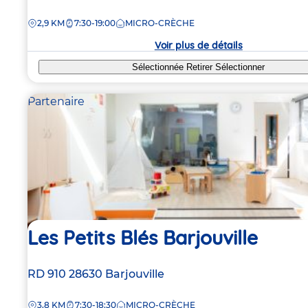
de
DISTANCE
2,9 KM
7:30-19:00
MICRO-CRÈCHE
la
crèche
Voir plus de détails
Sélectionnée
Retirer
Sélectionner
Partenaire
Les Petits Blés Barjouville
Adresse
RD 910
28630
Barjouville
de
DISTANCE
3,8 KM
7:30-18:30
MICRO-CRÈCHE
la