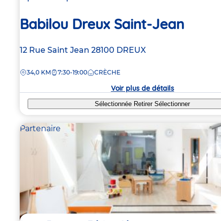
Babilou Dreux Saint-Jean
Adresse
12 Rue Saint Jean
28100
DREUX
de
DISTANCE
34,0 KM
7:30-19:00
CRÈCHE
la
crèche
Voir plus de détails
Sélectionnée
Retirer
Sélectionner
Partenaire