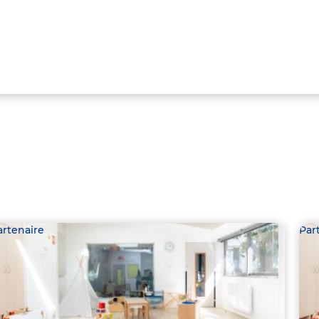
artenaire
Par