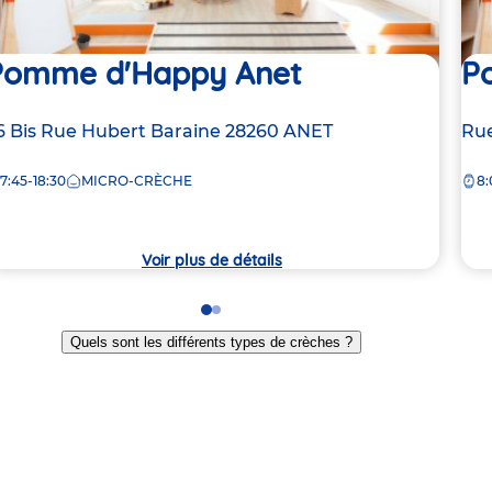
Pomme d'Happy Anet
P
dresse
6 Bis Rue Hubert Baraine
28260
ANET
Ad
Rue
e
de
7:45-18:30
MICRO-CRÈCHE
8:
la
rèche
crè
Voir plus de détails
Go
Go
to
to
Quels sont les différents types de crèches ?
slide
slide
1
2