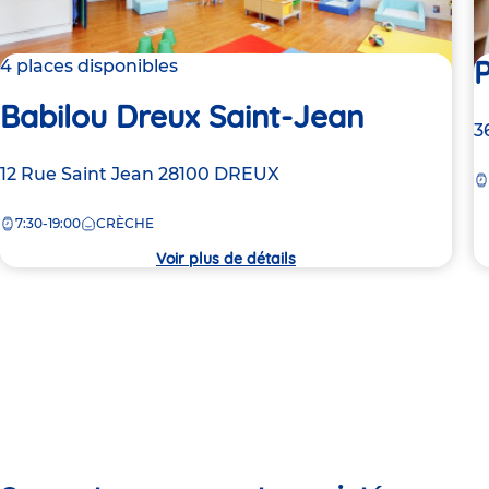
4 places disponibles
Babilou Dreux Saint-Jean
A
3
d
Adresse
12 Rue Saint Jean
28100
DREUX
la
de
c
7:30-19:00
CRÈCHE
la
crèche
Voir plus de détails