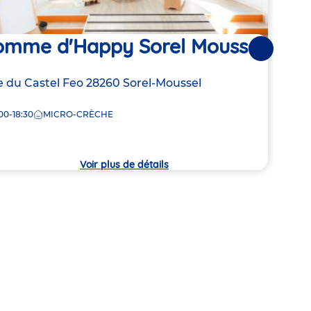
omme d'Happy Sorel Moussel
Bab
Suivantes
l'E
resse
 du Castel Feo
28260
Sorel-Moussel
Adre
22 G
00-18:30
MICRO-CRÈCHE
de
che
7:30
la
crèc
Voir plus de détails