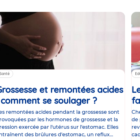
Santé
Ed
Grossesse et remontées acides
Le
: comment se soulager ?
Article
fa
es remontées acides pendant la grossesse sont
Che
rovoquées par les hormones de grossesse et la
de 
ression exercée par l'utérus sur l'estomac. Elles
rev
ntraînent des brûlures d'estomac, un reflux
cac