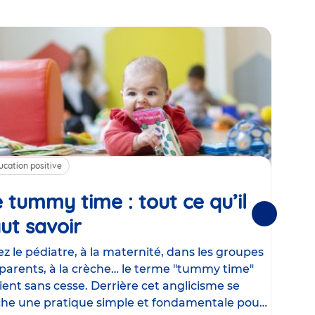
ucation positive
Alim
 tummy time : tout ce qu’il
Cha
Suivantes
ut savoir
Article
mé
con
z le pédiatre, à la maternité, dans les groupes
parents, à la crèche… le terme "tummy time"
Le la
ient sans cesse. Derrière cet anglicisme se
d’ut
he une pratique simple et fondamentale pour
temp