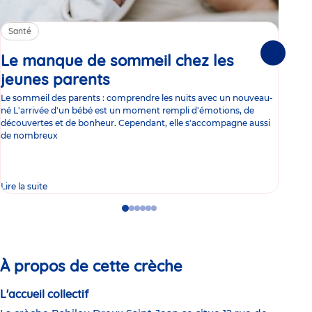
Santé
Sa
Le manque de sommeil chez les
Gr
Suivante
jeunes parents
Article
co
Le sommeil des parents : comprendre les nuits avec un nouveau-
Les 
né L'arrivée d'un bébé est un moment rempli d'émotions, de
les 
découvertes et de bonheur. Cependant, elle s'accompagne aussi
l'es
de nombreux
gast
Lire la suite
Lire 
Go
Go
Go
Go
Go
Go
to
to
to
to
to
to
slide
slide
slide
slide
slide
slide
1
2
3
4
5
6
À propos de cette crèche
L'accueil collectif