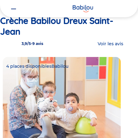
Vous
Accueil
Babilou Dreux Saint-Jean
êtes
ici
Crèche Babilou Dreux Saint-
Jean
Voir les avis
3,9/5
-
9 avis
4 places disponibles
Babilou