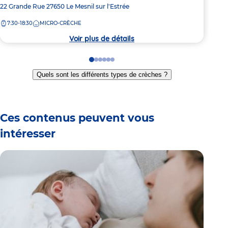
de
Adresse
22 Grande Rue
27650
Le Mesnil sur l'Estrée
7:
la
de
crèc
7:30-18:30
MICRO-CRÈCHE
la
crèche
Voir plus de détails
Go
Go
Go
Go
Go
Go
to
to
to
to
to
to
Quels sont les différents types de crèches ?
slide
slide
slide
slide
slide
slide
1
2
3
4
5
6
Ces contenus peuvent vous
intéresser