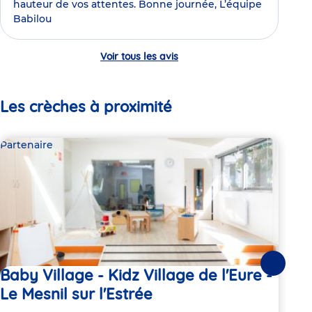
hauteur de vos attentes. Bonne journée, L’équipe
Babilou
Voir tous les avis
Les crèches à proximité
Partenaire
Par
Suivante
Baby Village - Kidz Village de l'Eure -
Ba
Le Mesnil sur l'Estrée
Adre
7 Ru