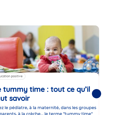
ucation positive
Alim
 tummy time : tout ce qu’il
Cha
Suivantes
ut savoir
Article
mé
con
z le pédiatre, à la maternité, dans les groupes
parents, à la crèche… le terme "tummy time"