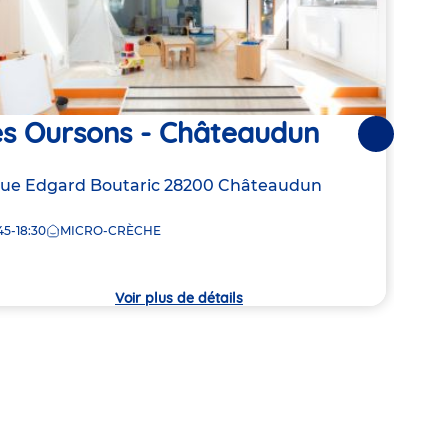
es Oursons - Châteaudun
Les
Suivantes
resse
Rue Edgard Boutaric
28200
Châteaudun
Adre
6 Ru
de
45-18:30
MICRO-CRÈCHE
7:30
la
che
crèc
Voir plus de détails