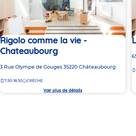
Rigolo comme la vie -
L
Chateaubourg
A
6
d
Adresse
3 Rue Olympe de Gouges
35220
Châteaubourg
la
de
c
7:30-18:30
CRÈCHE
la
crèche
Voir plus de détails