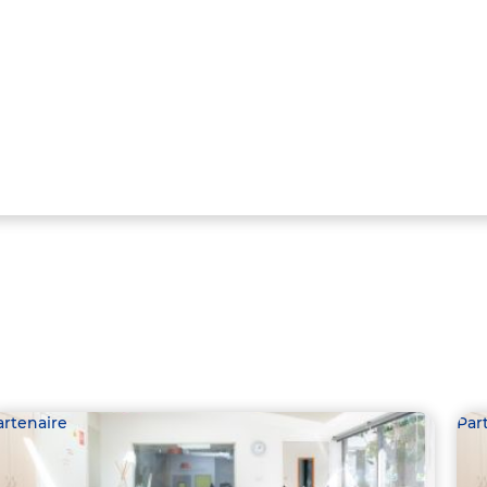
artenaire
Par