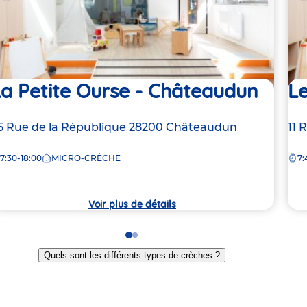
a Petite Ourse - Châteaudun
L
dresse
5 Rue de la République
28200
Châteaudun
Ad
11 
e
de
7:30-18:00
MICRO-CRÈCHE
7:
la
rèche
crè
Voir plus de détails
Go
Go
to
to
Quels sont les différents types de crèches ?
slide
slide
1
2