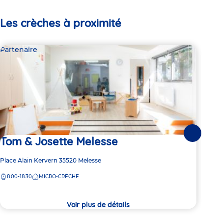
Les crèches à proximité
Partenaire
Par
Suivante
Tom & Josette Melesse
Le
Adresse
Place Alain Kervern
35520
Melesse
Adre
3 Pa
de
de
8:00-18:30
MICRO-CRÈCHE
7:
la
la
crèche
crèc
Voir plus de détails