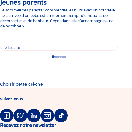
jeunes parents
Article
co
Le sommeil des parents : comprendre les nuits avec un nouveau-
Les 
né L'arrivée d'un bébé est un moment rempli d'émotions, de
les 
découvertes et de bonheur. Cependant, elle s'accompagne aussi
l'es
de nombreux
gast
Lire la suite
Lire 
Go
Go
Go
Go
Go
Go
to
to
to
to
to
to
slide
slide
slide
slide
slide
slide
1
2
3
4
5
6
Choisir cette crèche
Suivez-nous !
Facebook
Twitter
Linkedin
Instagram
Tiktok
Recevez notre newsletter