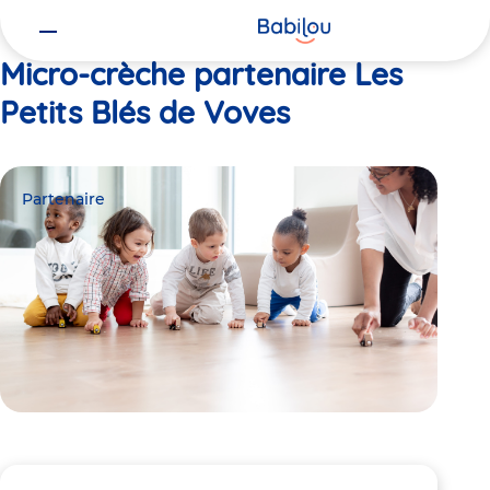
Vous
Accueil
Les Petits Blés de Voves
êtes
ici
Micro-crèche partenaire Les
Petits Blés de Voves
Partenaire