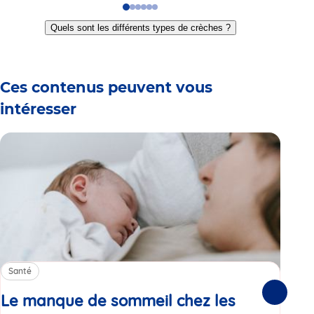
Go
Go
Go
Go
Go
Go
to
to
to
to
to
to
Quels sont les différents types de crèches ?
slide
slide
slide
slide
slide
slide
1
2
3
4
5
6
Ces contenus peuvent vous
intéresser
Santé
Sa
Le manque de sommeil chez les
Gr
Suivante