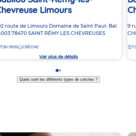
Chevreuse Limours
Ch
dresse
02 route de Limours
Domaine de Saint Paul- Bal
Ad
9 r
e
4003
78470
SAINT RÉMY LES CHEVREUSES
de
CH
la
7:30-19:00
CRÈCHE
7:
rèche
crè
Voir plus de détails
Go
Go
to
to
Quels sont les différents types de crèches ?
slide
slide
1
2