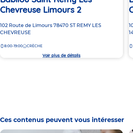
Chevreuse Limours 2
Adresse
102 Route de Limours
78470
ST REMY LES
A
1
de
CHEVREUSE
d
1
la
la
8:00-19:00
CRÈCHE
crèche
c
Voir plus de détails
Ces contenus peuvent vous intéresser