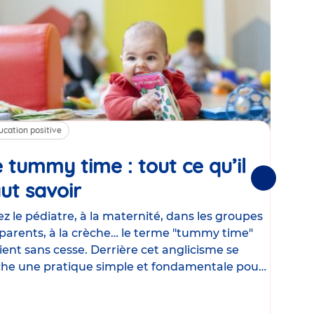
ucation positive
Alim
 tummy time : tout ce qu’il
Cha
Suivantes
ut savoir
Article
mé
con
z le pédiatre, à la maternité, dans les groupes
parents, à la crèche… le terme "tummy time"
Le la
ient sans cesse. Derrière cet anglicisme se
d’ut
he une pratique simple et fondamentale pour
temp
rapi
crée