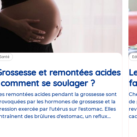
Santé
Ed
Grossesse et remontées acides
Le
: comment se soulager ?
Article
fa
es remontées acides pendant la grossesse sont
Che
rovoquées par les hormones de grossesse et la
de 
ression exercée par l'utérus sur l'estomac. Elles
rev
ntraînent des brûlures d'estomac, un reflux
cac
astrique
le