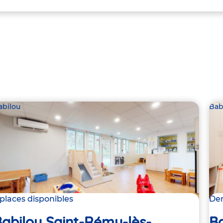
abilou
Bab
 places disponibles
Der
abilou Saint-Rémy-lès-
Ba