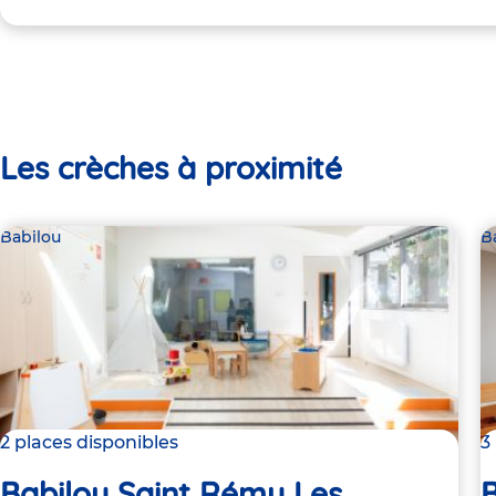
Les crèches à proximité
Babilou
B
2 places disponibles
3
Babilou Saint Rémy Les
B