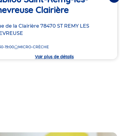
Ba
evreuse Clairière
Adre
10 r
resse
ue de la Clairière
78470
ST REMY LES
de
EVREUSE
8:00
la
crèc
30-19:00
MICRO-CRÈCHE
che
Voir plus de détails