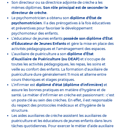
Son directeur ou sa directrice adjointe de crèche a les
mêmes diplômes.
Son rôle principal est de seconder le
directeur de crèche
.
Le
psychomotricien
a obtenu son
diplôme d'État de
psychomotricien
. Il a des prérogatives à la fois éducatives
et préventives pour favoriser le développement
psychomoteur des enfants.
L’
éducateur de jeunes enfants
possède son diplôme d’État
d'Éducateur de Jeunes Enfants
et gère la mise en place des
activités pédagogiques et l'aménagement des espaces.
L’
auxiliaire de puériculture
a son
diplôme d’État
d’Auxiliaire de Puériculture (ou DEAP)
et s'occupe de
toutes les activités pédagogiques, les repas, les soins et
veille au confort des enfants. La
formation d'auxiliaire de
puériculture
dure généralement 11 mois et alterne entre
cours théoriques et stages pratiques.
L’infirmier
est
diplômé d’état (diplôme d'infirmière)
et
assure les bonnes pratiques en matière d'hygiène et de
santé. Le métier d'infirmier en crèche est passionnant : c'est
un poste clé au sein des crèches. En effet, il est responsable
du respect des protocoles médicaux et d'hygiène de la
structure.
Les
aides auxiliaires de crèche
assistent les auxiliaires de
puériculture et les éducateurs de jeunes enfants dans leurs
tâches quotidiennes. Pour exercer le métier d’aide auxiliaire