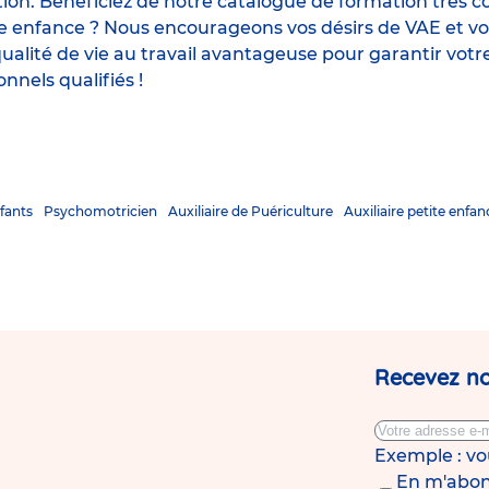
ion. Bénéficiez de notre catalogue de formation très co
te enfance ? Nous encourageons vos désirs de VAE et vo
lité de vie au travail avantageuse pour garantir votre
nnels qualifiés !
fants
Psychomotricien
Auxiliaire de Puériculture
Auxiliaire petite enfan
Recevez no
Exemple : v
En m'abonn