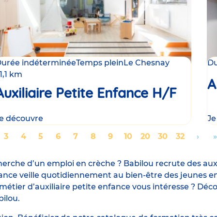
urée indéterminée
Temps plein
Le Chesnay
Du
1,1 km
A
Auxiliaire Petite Enfance H/F
e découvre
Je
ge
Page
3
Page
4
Page
5
Page
6
Page
7
Page
8
Page
9
Page
10
Page
20
Page
30
Page
32
Aller
›
A
»
te
à
cherche d’un emploi en crèche ? Babilou recrute des auxi
la
l
nfance veille quotidiennement au bien-être des jeunes en
page
e métier d’auxiliaire petite enfance vous intéresse ? Déco
bilou.
suiv