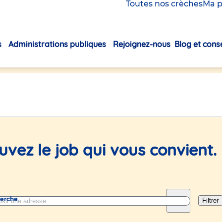
Toutes nos crèches
Ma p
 petite enfance en
s
Administrations publiques
Rejoignez-nous
Blog et conse
Navigation
principale
uvez le job qui vous convient.
herche
Filtrer