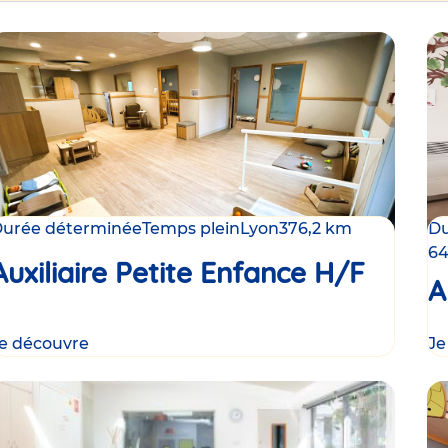
urée déterminée
Temps plein
Lyon
376,2 km
Du
64
Auxiliaire Petite Enfance H/F
A
e découvre
Je