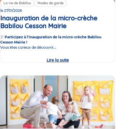
La vie de Babilou
Modes de garde
le 27/01/2026
Inauguration de la micro-crèche
Babilou Cesson Mairie
Événement
🎈
Participez à l'inauguration de la micro-crèche Babilou
Cesson Mairie !
Vous êtes curieux de découvrir...
Lire la suite
Inauguration
de
la
micro-
crèche
Babilou
Cesson
Mairie