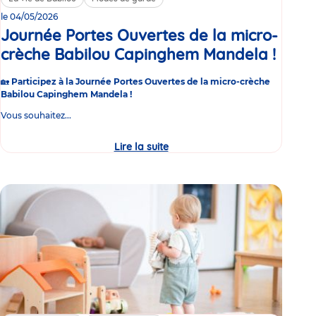
le 04/05/2026
Journée Portes Ouvertes de la micro-
crèche Babilou Capinghem Mandela !
Évén
🏡
Participez à la Journée Portes Ouvertes de la micro-crèche
Babilou Capinghem Mandela !
Vous souhaitez...
Lire la suite
Journée
Portes
Ouvertes
de
la
micro-
crèche
Babilou
Capinghem
Mandela
!