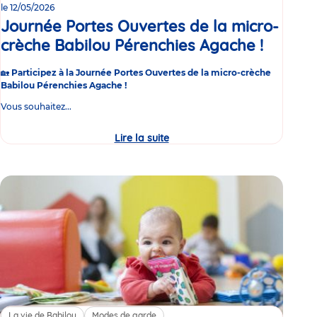
le 12/05/2026
Journée Portes Ouvertes de la micro-
crèche Babilou Pérenchies Agache !
Événe
🏡
Participez à la Journée Portes Ouvertes de la micro-crèche
Babilou Pérenchies Agache !
Vous souhaitez...
Lire la suite
Journée
Portes
Ouvertes
de
la
micro-
crèche
Babilou
Pérenchies
Agache
!
La vie de Babilou
Modes de garde