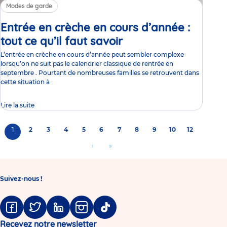
Modes de garde
Entrée en crèche en cours d’année :
tout ce qu’il faut savoir
Article
L’entrée en crèche en cours d’année peut sembler complexe
lorsqu’on ne suit pas le calendrier classique de rentrée en
septembre . Pourtant de nombreuses familles se retrouvent dans
cette situation à
Lire la suite
Pagination
Page
1
Page
2
Page
3
Page
4
Page
5
Page
6
Page
7
Page
8
Page
9
Page
10
Page
12
courante
Aller
›
Aller
»
à
à
la
la
Suivez-nous !
page
dernière
suivante
page
Facebook
Twitter
Linkedin
Instagram
Tiktok
Recevez notre newsletter