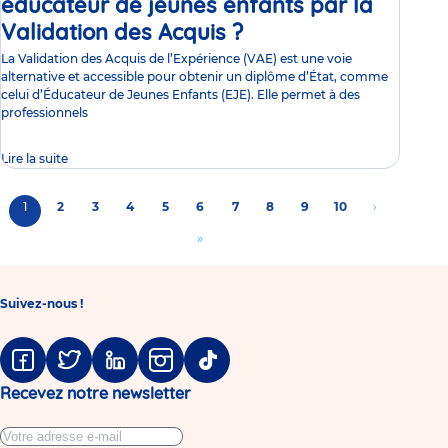
éducateur de jeunes enfants par la
Validation des Acquis ?
Article
La Validation des Acquis de l’Expérience (VAE) est une voie
alternative et accessible pour obtenir un diplôme d’État, comme
celui d’Éducateur de Jeunes Enfants (EJE). Elle permet à des
professionnels
Lire la suite
Pagination
Page
1
Page
2
Page
3
Page
4
Page
5
Page
6
Page
7
Page
8
Page
9
Page
10
Aller
›
courante
à
Aller
»
la
à
page
la
suivante
Suivez-nous !
dernière
page
Facebook
Twitter
Linkedin
Instagram
Tiktok
Recevez notre newsletter