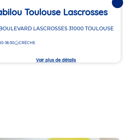
Suivantes
bilou Toulouse Lascrosses
Ba
resse
 BOULEVARD LASCROSSES
31000
TOULOUSE
Adre
30 A
de
30-18:30
CRÈCHE
7:30
la
che
crèc
Voir plus de détails