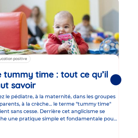
ucation positive
Alim
 tummy time : tout ce qu’il
Cha
Suivantes
ut savoir
Article
mé
con
z le pédiatre, à la maternité, dans les groupes
parents, à la crèche… le terme "tummy time"
Le la
ient sans cesse. Derrière cet anglicisme se
d’ut
he une pratique simple et fondamentale pour
temp
rapi
crée