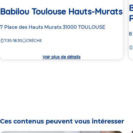
B
Babilou Toulouse Hauts-Murats
Adresse
7 Place des Hauts Murats
31000
TOULOUSE
A
8
de
7:30-18:30
CRÈCHE
d
la
la
crèche
c
Voir plus de détails
Ces contenus peuvent vous intéresser