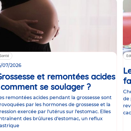
Santé
Ed
5/07/2026
Le
Grossesse et remontées acides
fa
: comment se soulager ?
Article
Che
es remontées acides pendant la grossesse sont
de 
rovoquées par les hormones de grossesse et la
rev
ression exercée par l'utérus sur l'estomac. Elles
cac
ntraînent des brûlures d'estomac, un reflux
le
astrique