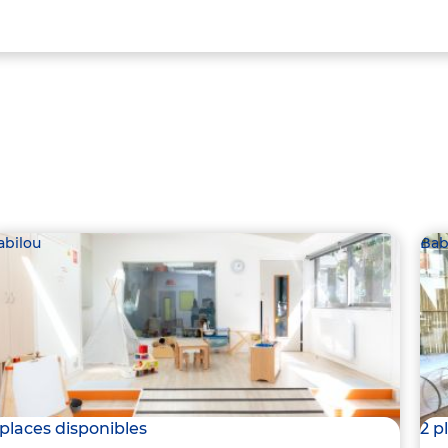
abilou
Bab
 places disponibles
2 p