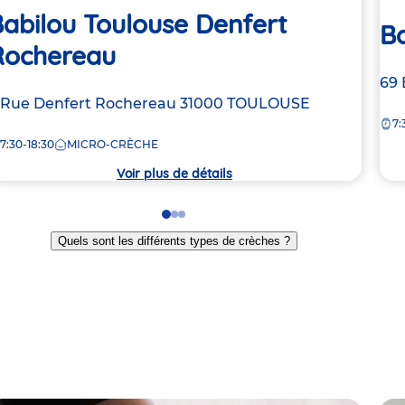
abilou Toulouse Denfert
Ba
Rochereau
Ad
69
dresse
 Rue Denfert Rochereau
31000
TOULOUSE
de
7:
e
la
7:30-18:30
MICRO-CRÈCHE
crè
rèche
Voir plus de détails
Go
Go
Go
to
to
to
Quels sont les différents types de crèches ?
slide
slide
slide
1
2
3