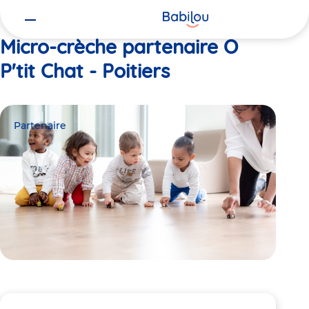
Vous
Accueil
O P'tit Chat - Poitiers
êtes
ici
Micro-crèche partenaire O
P'tit Chat - Poitiers
Partenaire