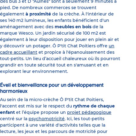
des bus 3 et D "Aulnes" sont à seulement 9 minutes à
pied. De nombreux commerces se trouvent
également
à proximité
de la crèche. À l'intérieur de
ses 140 m2 lumineux, les enfants bénéficient d'un
aménagement avec des
meubles en bois
de la
marque Wesco. Un jardin sécurisé de 100 m2 est
également à leur disposition pour jouer en plein air et
y découvrir un potager. Ô P'tit Chat Poitiers offre
un
cadre accueillant
et propice à l'épanouissement des
tout-petits. Un lieu d’accueil chaleureux où ils pourront
grandir en toute sécurité tout en s'amusant et en
explorant leur environnement.
Éveil et bienveillance pour un développement
harmonieux
Au sein de la micro-crèche Ô P'tit Chat Poitiers,
l'accent est mis sur le respect du
rythme de chaque
enfant
et l’équipe propose un
projet pédagogique
centré sur la
psychomotricité
. Ici, les tout-petits
participent à une variété d'activités telles que la
lecture, les jeux et les parcours de motricité pour