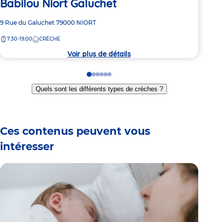
Babilou Niort Galuchet
Adre
34 R
de
Adresse
9 Rue du Galuchet
79000
NIORT
7:
la
de
crèc
7:30-19:00
CRÈCHE
la
crèche
Voir plus de détails
Go
Go
Go
Go
Go
Go
to
to
to
to
to
to
Quels sont les différents types de crèches ?
slide
slide
slide
slide
slide
slide
1
2
3
4
5
6
Ces contenus peuvent vous
intéresser