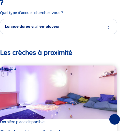
?
Quel type d'accueil cherchez-vous ?
Longue durée via l'employeur
Les crèches à proximité
Babilou
Par
O 
Suivante
Dernière place disponible