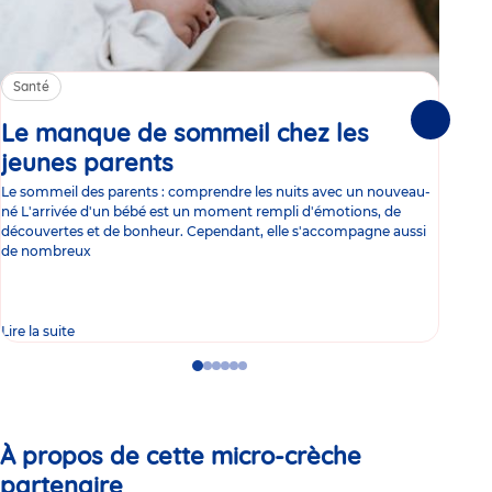
Santé
Sa
Le manque de sommeil chez les
Gr
Suivante
jeunes parents
Article
co
Le sommeil des parents : comprendre les nuits avec un nouveau-
Les 
né L'arrivée d'un bébé est un moment rempli d'émotions, de
les 
découvertes et de bonheur. Cependant, elle s'accompagne aussi
l'es
de nombreux
gast
Lire la suite
Lire 
Go
Go
Go
Go
Go
Go
to
to
to
to
to
to
slide
slide
slide
slide
slide
slide
1
2
3
4
5
6
À propos de cette micro-crèche
partenaire