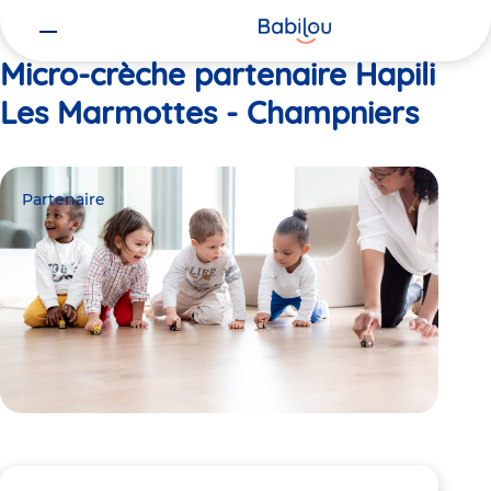
Vous
Accueil
Hapili Les Marmottes - Champniers
êtes
ici
Micro-crèche partenaire Hapili
Les Marmottes - Champniers
Partenaire