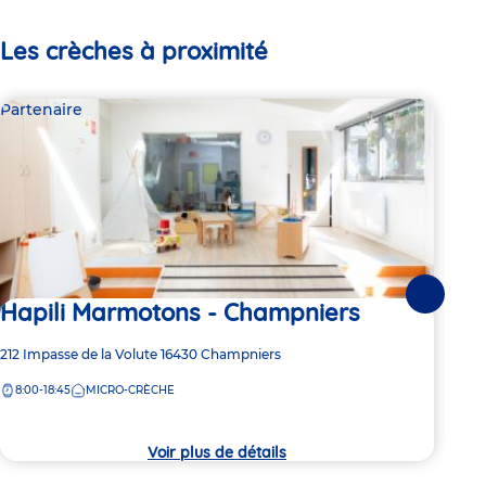
Les crèches à proximité
Partenaire
Par
Suivante
Hapili Marmotons - Champniers
Mi
Ma
Adresse
212 Impasse de la Volute
16430
Champniers
de
Adre
212 
8:00-18:45
MICRO-CRÈCHE
la
de
crèche
7:
la
crèc
Voir plus de détails