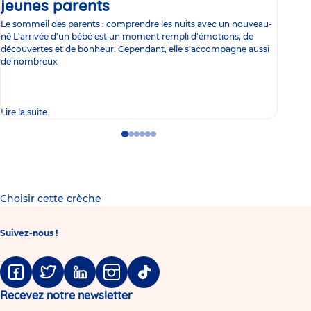
jeunes parents
Article
co
Le sommeil des parents : comprendre les nuits avec un nouveau-
Les 
né L'arrivée d'un bébé est un moment rempli d'émotions, de
les 
découvertes et de bonheur. Cependant, elle s'accompagne aussi
l'es
de nombreux
gast
Lire la suite
Lire 
Go
Go
Go
Go
Go
Go
to
to
to
to
to
to
slide
slide
slide
slide
slide
slide
1
2
3
4
5
6
Choisir cette crèche
Suivez-nous !
Facebook
Twitter
Linkedin
Instagram
Tiktok
Recevez notre newsletter