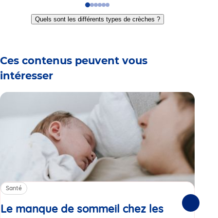
Go
Go
Go
Go
Go
Go
to
to
to
to
to
to
Quels sont les différents types de crèches ?
slide
slide
slide
slide
slide
slide
1
2
3
4
5
6
Ces contenus peuvent vous
intéresser
Santé
Sa
Le manque de sommeil chez les
Gr
Suivante