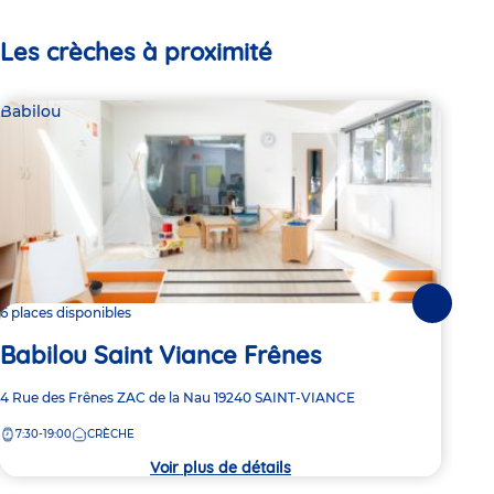
Les crèches à proximité
Babilou
Par
Pa
Suivante
6 places disponibles
Babilou Saint Viance Frênes
Adre
7 Al
de
Adresse
4 Rue des Frênes
ZAC de la Nau
19240
SAINT-VIANCE
6:
la
de
crèc
7:30-19:00
CRÈCHE
la
crèche
Voir plus de détails