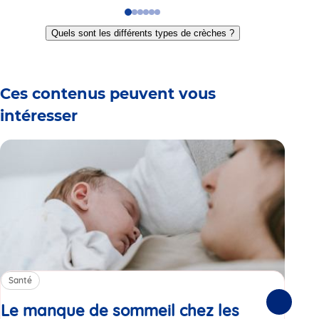
Go
Go
Go
Go
Go
Go
to
to
to
to
to
to
Quels sont les différents types de crèches ?
slide
slide
slide
slide
slide
slide
1
2
3
4
5
6
Ces contenus peuvent vous
intéresser
Santé
Sa
Le manque de sommeil chez les
Gr
Suivante