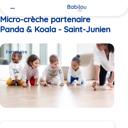
Vous
Accueil
Panda & Koala - Saint-Junien
êtes
ici
Micro-crèche partenaire
Panda & Koala - Saint-Junien
Partenaire