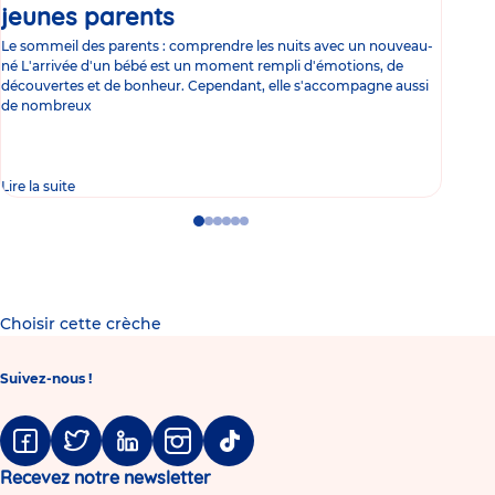
jeunes parents
Article
co
Le sommeil des parents : comprendre les nuits avec un nouveau-
Les 
né L'arrivée d'un bébé est un moment rempli d'émotions, de
les 
découvertes et de bonheur. Cependant, elle s'accompagne aussi
l'es
de nombreux
gast
Lire la suite
Lire 
Go
Go
Go
Go
Go
Go
to
to
to
to
to
to
slide
slide
slide
slide
slide
slide
1
2
3
4
5
6
Choisir cette crèche
Suivez-nous !
Facebook
Twitter
Linkedin
Instagram
Tiktok
Recevez notre newsletter