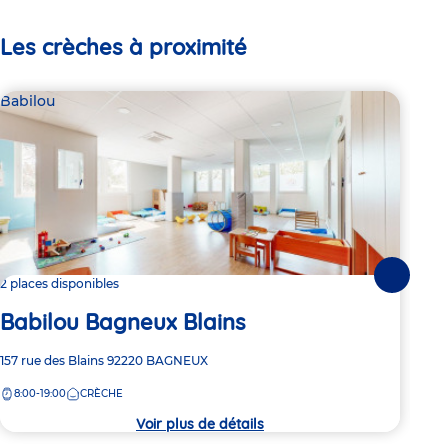
Les crèches à proximité
Babilou
Bab
Suivante
2 places disponibles
Dern
Babilou Bagneux Blains
Ba
Adresse
157 rue des Blains
92220
BAGNEUX
Adre
23 A
de
de
8:00-19:00
CRÈCHE
7:
la
la
crèche
crèc
Voir plus de détails