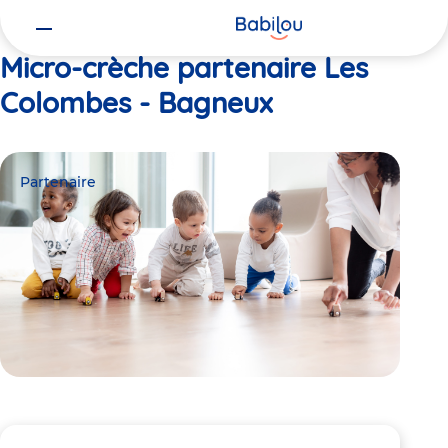
Vous
Accueil
Les Colombes - Bagneux
êtes
ici
Micro-crèche partenaire Les
Colombes - Bagneux
Partenaire