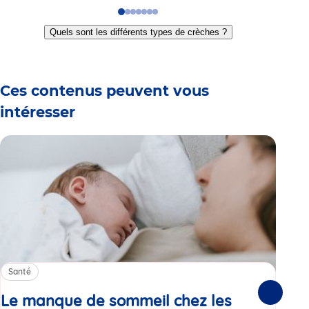
Go
Go
Go
Go
Go
Go
Go
to
to
to
to
to
to
to
Quels sont les différents types de crèches ?
slide
slide
slide
slide
slide
slide
slide
1
2
3
4
5
6
7
Ces contenus peuvent vous
intéresser
Santé
Sa
Le manque de sommeil chez les
Gr
Suivante