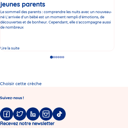
jeunes parents
Article
co
Le sommeil des parents : comprendre les nuits avec un nouveau-
Les 
né L'arrivée d'un bébé est un moment rempli d'émotions, de
les 
découvertes et de bonheur. Cependant, elle s'accompagne aussi
l'es
de nombreux
gast
Lire la suite
Lire 
Go
Go
Go
Go
Go
Go
to
to
to
to
to
to
slide
slide
slide
slide
slide
slide
1
2
3
4
5
6
Choisir cette crèche
Suivez-nous !
Facebook
Twitter
Linkedin
Instagram
Tiktok
Recevez notre newsletter