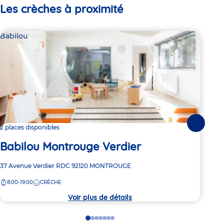
Les crèches à proximité
Babilou
Bab
Suivante
2 places disponibles
2 pl
Babilou Montrouge Verdier
Ba
Adresse
37 Avenue Verdier
RDC
92120
MONTROUGE
Adre
93 A
de
de
8:00-19:00
CRÈCHE
8:
la
la
crèche
crèc
Voir plus de détails
Go
Go
Go
Go
Go
Go
Go