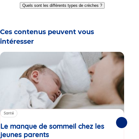
to
to
to
to
to
to
to
Quels sont les différents types de crèches ?
slide
slide
slide
slide
slide
slide
slide
1
2
3
4
5
6
7
Ces contenus peuvent vous
intéresser
Santé
Sa
Le manque de sommeil chez les
Gr
Suivante
jeunes parents
Article
co