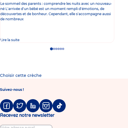
Le sommeil des parents : comprendre les nuits avec un nouveau-
Les 
né L'arrivée d'un bébé est un moment rempli d'émotions, de
les 
découvertes et de bonheur. Cependant, elle s'accompagne aussi
l'es
de nombreux
gast
Lire la suite
Lire 
Go
Go
Go
Go
Go
Go
to
to
to
to
to
to
slide
slide
slide
slide
slide
slide
1
2
3
4
5
6
Choisir cette crèche
Suivez-nous !
Facebook
Twitter
Linkedin
Instagram
Tiktok
Recevez notre newsletter