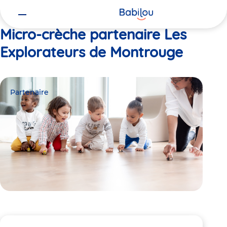
Vous
Accueil
Les Explorateurs de Montrouge
êtes
ici
Micro-crèche partenaire Les
Explorateurs de Montrouge
Partenaire