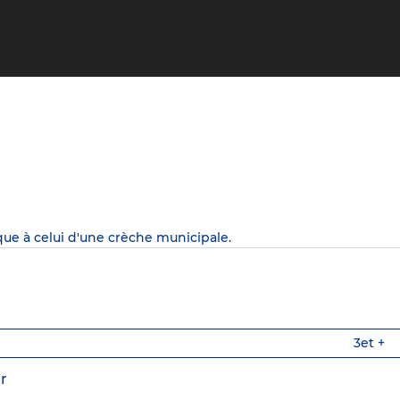
que à celui d'une crèche municipale.
3
et +
r