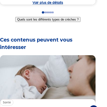
crèche
crèc
Voir plus de détails
Go
Go
Go
Go
Go
Go
to
to
to
to
to
to
Quels sont les différents types de crèches ?
slide
slide
slide
slide
slide
slide
1
2
3
4
5
6
Ces contenus peuvent vous
intéresser
Santé
Sa