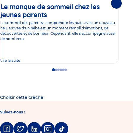
Le manque de sommeil chez les
Gr
Suivante
jeunes parents
Article
co
Le sommeil des parents : comprendre les nuits avec un nouveau-
Les 
né L'arrivée d'un bébé est un moment rempli d'émotions, de
les 
découvertes et de bonheur. Cependant, elle s'accompagne aussi
l'es
de nombreux
gast
Lire la suite
Lire 
Go
Go
Go
Go
Go
Go
to
to
to
to
to
to
slide
slide
slide
slide
slide
slide
1
2
3
4
5
6
Choisir cette crèche
Suivez-nous !
Facebook
Twitter
Linkedin
Instagram
Tiktok