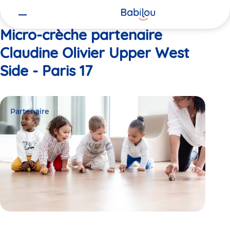
Vous
Accueil
Claudine Olivier Upper West Side - Paris 17
êtes
ici
Micro-crèche partenaire
Claudine Olivier Upper West
Side - Paris 17
Partenaire