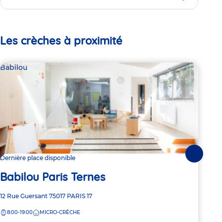
Les crèches à proximité
Babilou
Bab
Suivante
Dernière place disponible
2 pl
Babilou Paris Ternes
Ba
Adresse
12 Rue Guersant
75017
PARIS 17
Adre
15 R
de
de
8:00-19:00
MICRO-CRÈCHE
8:
la
la