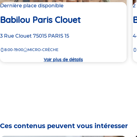
Dernière place disponible
2
Babilou Paris Clouet
B
Adresse
3 Rue Clouet
75015
PARIS 15
A
4
de
d
8:00-19:00
MICRO-CRÈCHE
la
la
crèche
c
Voir plus de détails
Ces contenus peuvent vous intéresser