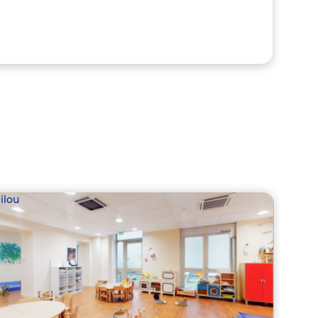
ilou
Babil