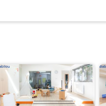
abilou
Bab