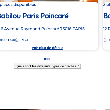
 places disponibles
2 p
abilou Paris Poincaré
Ba
dresse
-6 Avenue Raymond Poincaré
75016
PARIS
Ad
12 
e
de
8:00-19:30
CRÈCHE
8:
la
rèche
crè
Voir plus de détails
Go
Go
Go
to
to
to
Quels sont les différents types de crèches ?
slide
slide
slide
1
2
3