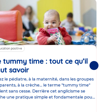
ucation positive
Alim
 tummy time : tout ce qu’il
Cha
Suivantes
ut savoir
Article
mé
con
z le pédiatre, à la maternité, dans les groupes
parents, à la crèche… le terme "tummy time"
Le la
ient sans cesse. Derrière cet anglicisme se
d’ut
he une pratique simple et fondamentale pour
temp
rapi
crée