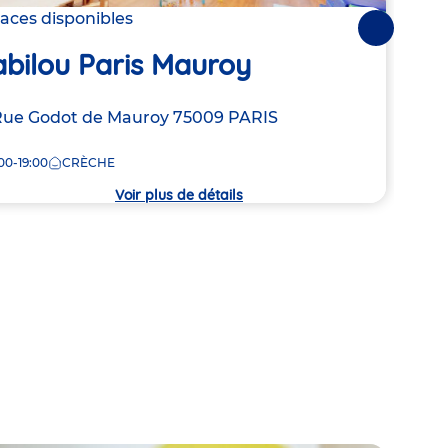
laces disponibles
2 pla
Suivantes
bilou Paris Mauroy
Bab
resse
Rue Godot de Mauroy
75009
PARIS
Adre
109 
de
00-19:00
CRÈCHE
8:00
la
che
crèc
Voir plus de détails