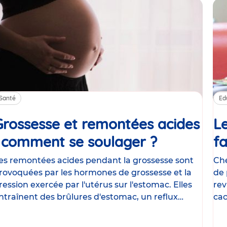
Santé
Ed
Grossesse et remontées acides
Le
: comment se soulager ?
Article
fa
es remontées acides pendant la grossesse sont
Che
rovoquées par les hormones de grossesse et la
de 
ression exercée par l'utérus sur l'estomac. Elles
rev
ntraînent des brûlures d'estomac, un reflux
cac
astrique
le