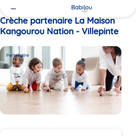
Vous
Accueil
La Maison Kangourou Nation - Villepinte
êtes
ici
Crèche partenaire La Maison
Kangourou Nation - Villepinte
Partenaire