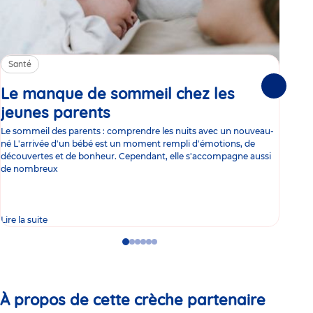
Santé
Sa
Le manque de sommeil chez les
Gr
Suivante
jeunes parents
Article
co
Le sommeil des parents : comprendre les nuits avec un nouveau-
Les 
né L'arrivée d'un bébé est un moment rempli d'émotions, de
les 
découvertes et de bonheur. Cependant, elle s'accompagne aussi
l'es
de nombreux
gast
Lire la suite
Lire 
Go
Go
Go
Go
Go
Go
to
to
to
to
to
to
slide
slide
slide
slide
slide
slide
1
2
3
4
5
6
À propos de cette crèche partenaire