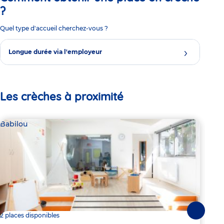
?
Quel type d'accueil cherchez-vous ?
Longue durée via l'employeur
Les crèches à proximité
Babilou
Bab
Suivante
2 places disponibles
2 pl