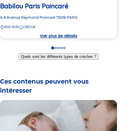
Babilou Paris Poincaré
Ba
Adresse
4-6 Avenue Raymond Poincaré
75016
PARIS
Adre
109 
de
de
8:00-19:30
CRÈCHE
8:
la
la
crèche
crèc
Voir plus de détails
Go
Go
Go
Go
Go
Go
to
to
to
to
to
to
Quels sont les différents types de crèches ?
slide
slide
slide
slide
slide
slide
1
2
3
4
5
6
Ces contenus peuvent vous
intéresser