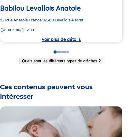
Babilou Levallois Anatole
Ba
Adresse
92 Rue Anatole France
92300
Levallois-Perret
Adre
13 r
de
de
8:00-19:00
CRÈCHE
8:
la
la
crèche
crèc
Voir plus de détails
Go
Go
Go
Go
Go
Go
to
to
to
to
to
to
Quels sont les différents types de crèches ?
slide
slide
slide
slide
slide
slide
1
2
3
4
5
6
Ces contenus peuvent vous
intéresser