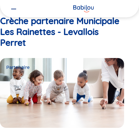
Vous
Accueil
Municipale Les Rainettes - Levallois Perret
êtes
ici
Crèche partenaire Municipale
Les Rainettes - Levallois
Perret
Partenaire