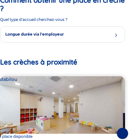
Comment obtenir une place en crèche
?
Quel type d'accueil cherchez-vous ?
Longue durée via l'employeur
Les crèches à proximité
Babilou
Bab
Suivante
1 place disponible
Dern