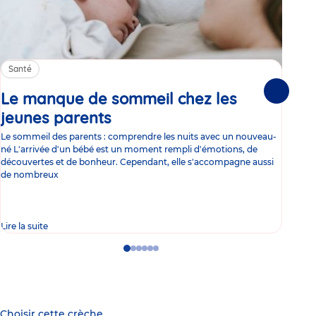
Santé
Sa
Le manque de sommeil chez les
Gr
Suivante
jeunes parents
Article
co
Le sommeil des parents : comprendre les nuits avec un nouveau-
Les 
né L'arrivée d'un bébé est un moment rempli d'émotions, de
les 
découvertes et de bonheur. Cependant, elle s'accompagne aussi
l'es
de nombreux
gast
Lire la suite
Lire 
Go
Go
Go
Go
Go
Go
to
to
to
to
to
to
slide
slide
slide
slide
slide
slide
1
2
3
4
5
6
Choisir cette crèche