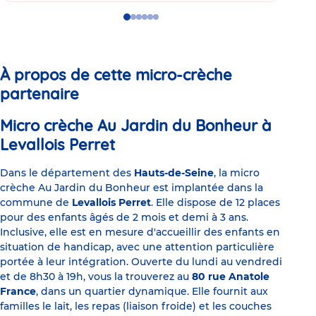
Go
Go
Go
Go
Go
Go
to
to
to
to
to
to
slide
slide
slide
slide
slide
slide
1
2
3
4
5
6
À propos de cette micro-crèche
partenaire
Micro crèche Au Jardin du Bonheur à
Levallois Perret
Dans le département des
Hauts-de-Seine
, la micro
crèche Au Jardin du Bonheur est implantée dans la
commune de
Levallois Perret
. Elle dispose de 12 places
pour des enfants âgés de 2 mois et demi à 3 ans.
Inclusive, elle est en mesure d'accueillir des enfants en
situation de handicap, avec une attention particulière
portée à leur intégration. Ouverte du lundi au vendredi
et de 8h30 à 19h, vous la trouverez au
80 rue Anatole
France
, dans un quartier dynamique. Elle fournit aux
familles le lait, les repas (liaison froide) et les couches