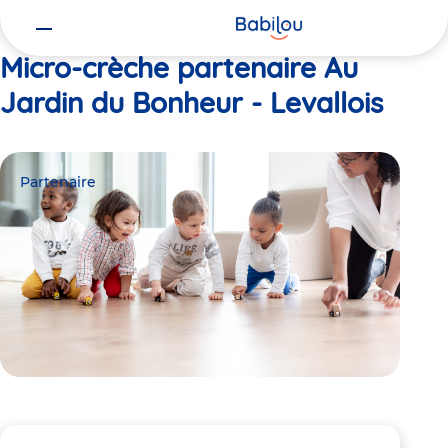
Vous
Accueil
Au Jardin du Bonheur - Levallois
êtes
ici
Micro-crèche partenaire Au
Jardin du Bonheur - Levallois
Partenaire