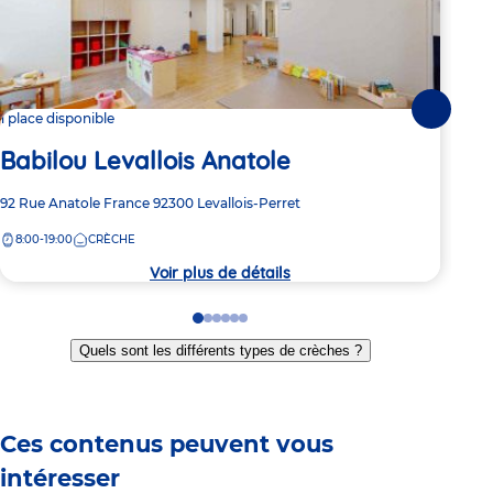
Suivante
1 place disponible
Dern
Babilou Levallois Anatole
Ba
Adresse
92 Rue Anatole France
92300
Levallois-Perret
Adre
13 r
de
de
8:00-19:00
CRÈCHE
8:
la
la
crèche
crèc
Voir plus de détails
Go
Go
Go
Go
Go
Go
to
to
to
to
to
to
Quels sont les différents types de crèches ?
slide
slide
slide
slide
slide
slide
1
2
3
4
5
6
Ces contenus peuvent vous
intéresser