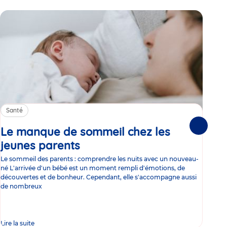
Santé
Sa
Le manque de sommeil chez les
Gr
Suivante
jeunes parents
Article
co
Le sommeil des parents : comprendre les nuits avec un nouveau-
Les 
né L'arrivée d'un bébé est un moment rempli d'émotions, de
les 
découvertes et de bonheur. Cependant, elle s'accompagne aussi
l'es
de nombreux
gast
Lire la suite
Lire 