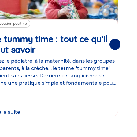
ucation positive
Alim
 tummy time : tout ce qu’il
Cha
Suivantes
ut savoir
Article
mé
con
z le pédiatre, à la maternité, dans les groupes
parents, à la crèche… le terme "tummy time"
Le la
ient sans cesse. Derrière cet anglicisme se
d’ut
he une pratique simple et fondamentale pour
temp
rapi
crée
e la suite
Lire 