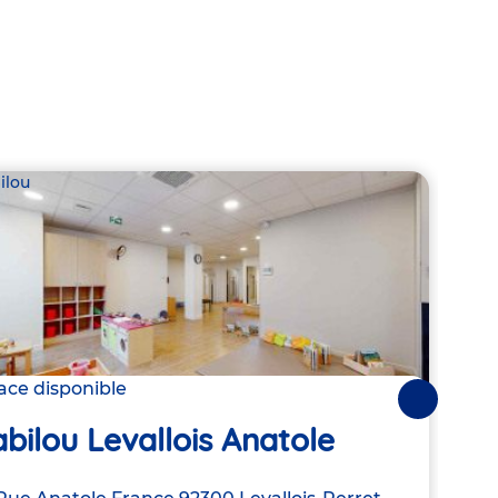
ilou
Parte
Les
lace disponible
Suivantes
Je
bilou Levallois Anatole
Adre
2 Pl