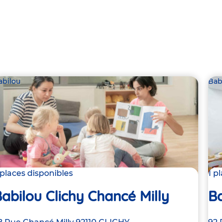
abilou
Bab
 places disponibles
1 p
abilou Clichy Chancé Milly
Ba