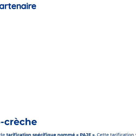
artenaire
o-crèche
 de
tarification spécifique nommé « PAJE »
. Cette tarificati