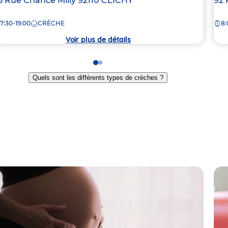
dresse
8 Rue Chancé Milly
92110
CLICHY
Ad
92 
e
de
7:30-19:00
CRÈCHE
8:
la
rèche
crè
Voir plus de détails
Go
Go
to
to
Quels sont les différents types de crèches ?
slide
slide
1
2