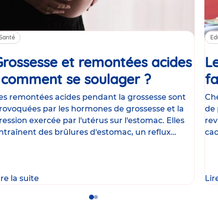
Santé
Ed
Grossesse et remontées acides
Le
: comment se soulager ?
Article
fa
es remontées acides pendant la grossesse sont
Che
rovoquées par les hormones de grossesse et la
de 
ression exercée par l'utérus sur l'estomac. Elles
rev
ntraînent des brûlures d'estomac, un reflux
cac
astrique
le
ire la suite
Lir
Go
Go
to
to
slide
slide