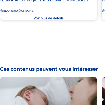
Adresse
12 bis Rue Collange
92300
LEVALLOIS-PERRET
A
2
de
d
8:00-19:00
CRÈCHE
la
la
crèche
c
Voir plus de détails
Ces contenus peuvent vous intéresser