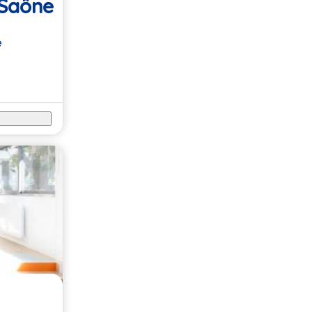
 Saône
e