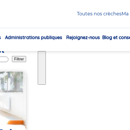
Change
Toutes nos crèches
Ma 
s
Administrations publiques
Rejoignez-nous
Blog et conse
Navigation
et
principale
Filtrer