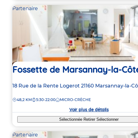
Partenaire
Fossette de Marsannay-la-Côt
Adresse
18 Rue de la Rente Logerot
21160
Marsannay-la-Cô
de
DISTANCE
48,2 KM
5:30-22:00
MICRO-CRÈCHE
la
crèche
Voir plus de détails
Sélectionnée
Retirer
Sélectionner
Partenaire