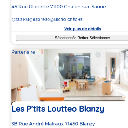
Adresse
45 Rue Gloriette
71100
Chalon-sur-Saône
de
DISTANCE
23,2 KM
6:30-19:30
MICRO-CRÈCHE
la
crèche
Voir plus de détails
Sélectionnée
Retirer
Sélectionner
Partenaire
Les P'tits Loutteo Blanzy
Adresse
3B Rue André Malraux
71450
Blanzy