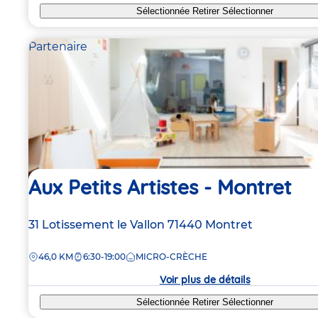
Sélectionnée
Retirer
Sélectionner
Partenaire
Aux Petits Artistes - Montret
Adresse
31 Lotissement le Vallon
71440
Montret
de
DISTANCE
46,0 KM
6:30-19:00
MICRO-CRÈCHE
la
crèche
Voir plus de détails
Sélectionnée
Retirer
Sélectionner