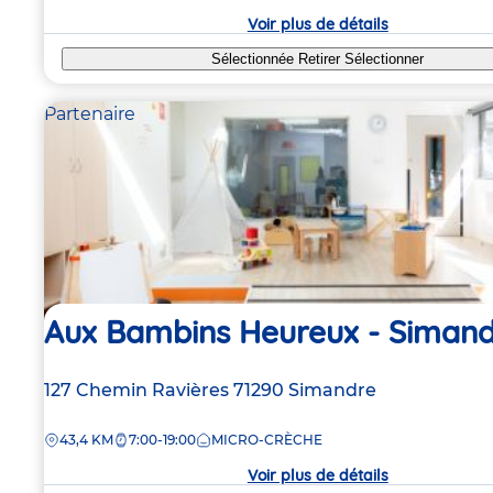
crèche
Voir plus de détails
Sélectionnée
Retirer
Sélectionner
Partenaire
Aux Bambins Heureux - Siman
Adresse
127 Chemin Ravières
71290
Simandre
de
DISTANCE
43,4 KM
7:00-19:00
MICRO-CRÈCHE
la
crèche
Voir plus de détails