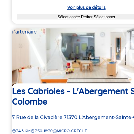
crèche
Voir plus de détails
Sélectionnée
Retirer
Sélectionner
Partenaire
Les Cabrioles - L'Abergement 
Colombe
Adresse
7 Rue de la Givacière
71370
L'Abergement-Sainte
de
DISTANCE
34,5 KM
7:30-18:30
MICRO-CRÈCHE
la