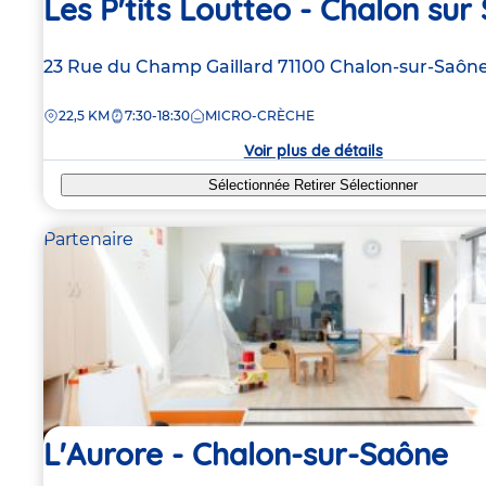
Les P'tits Loutteo - Chalon sur
Adresse
23 Rue du Champ Gaillard
71100
Chalon-sur-Saôn
de
DISTANCE
22,5 KM
7:30-18:30
MICRO-CRÈCHE
la
crèche
Voir plus de détails
Sélectionnée
Retirer
Sélectionner
Partenaire
L'Aurore - Chalon-sur-Saône