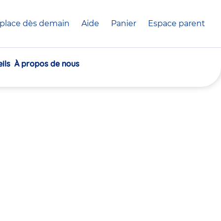
place dès demain
Aide
Panier
crèche(s)
Espace parent
sélectionnée(s)
ils
À propos de nous
30
30