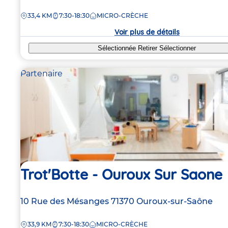
de
DISTANCE
33,4 KM
7:30-18:30
MICRO-CRÈCHE
la
crèche
Voir plus de détails
Sélectionnée
Retirer
Sélectionner
Partenaire
Trot'Botte - Ouroux Sur Saone
Adresse
10 Rue des Mésanges
71370
Ouroux-sur-Saône
de
DISTANCE
33,9 KM
7:30-18:30
MICRO-CRÈCHE
la