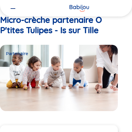
Vous
Accueil
O P'tites Tulipes - Is sur Tille
êtes
ici
Micro-crèche partenaire O
P'tites Tulipes - Is sur Tille
Partenaire