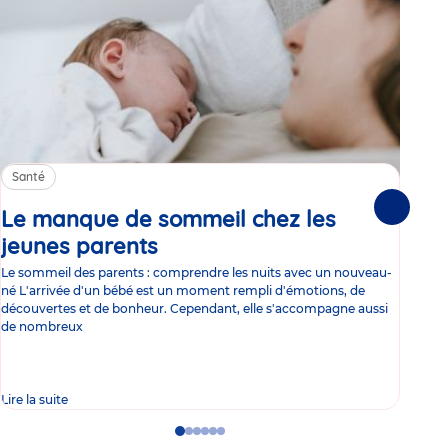
Santé
Sa
Le manque de sommeil chez les
Gr
Suivante
jeunes parents
Article
co
Le sommeil des parents : comprendre les nuits avec un nouveau-
Les 
né L'arrivée d'un bébé est un moment rempli d'émotions, de
les 
découvertes et de bonheur. Cependant, elle s'accompagne aussi
l'es
de nombreux
gast
Lire la suite
Lire 
Go
Go
Go
Go
Go
Go