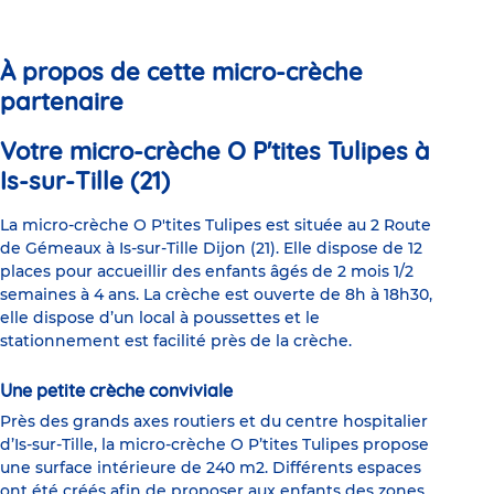
to
to
to
to
to
to
slide
slide
slide
slide
slide
slide
1
2
3
4
5
6
À propos de cette micro-crèche
partenaire
Votre micro-crèche O P'tites Tulipes à
Is-sur-Tille (21)
La micro-crèche O P'tites Tulipes est située au 2 Route
de Gémeaux à Is-sur-Tille Dijon (21). Elle dispose de 12
places pour accueillir des enfants âgés de 2 mois 1/2
semaines à 4 ans. La crèche est ouverte de 8h à 18h30,
elle dispose d’un local à poussettes et le
stationnement est facilité près de la crèche.
Une petite crèche conviviale
Près des grands axes routiers et du centre hospitalier
d’Is-sur-Tille, la micro-crèche O P’tites Tulipes propose
une surface intérieure de 240 m2. Différents espaces
ont été créés afin de proposer aux enfants des zones