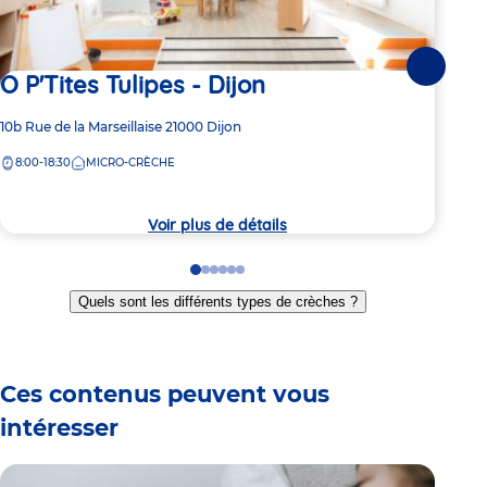
Suivante
O P'Tites Tulipes - Dijon
Le
Di
Adresse
10b Rue de la Marseillaise
21000
Dijon
de
Adre
6 Ru
8:00-18:30
MICRO-CRÈCHE
la
de
crèche
6:
la
crèc
Voir plus de détails
Go
Go
Go
Go
Go
Go
to
to
to
to
to
to
Quels sont les différents types de crèches ?
slide
slide
slide
slide
slide
slide
1
2
3
4
5
6
Ces contenus peuvent vous
intéresser