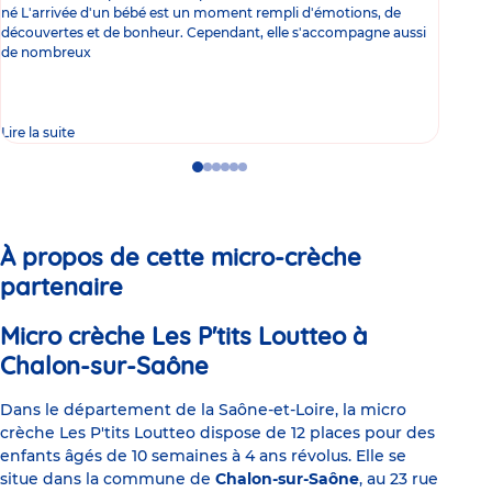
né L'arrivée d'un bébé est un moment rempli d'émotions, de
les 
découvertes et de bonheur. Cependant, elle s'accompagne aussi
l'es
de nombreux
gast
Lire la suite
Lire 
Go
Go
Go
Go
Go
Go
to
to
to
to
to
to
slide
slide
slide
slide
slide
slide
1
2
3
4
5
6
À propos de cette micro-crèche
partenaire
Micro crèche Les P'tits Loutteo à
Chalon-sur-Saône
Dans le département de la Saône-et-Loire, la micro
crèche Les P'tits Loutteo dispose de 12 places pour des
enfants âgés de 10 semaines à 4 ans révolus. Elle se
situe dans la commune de
Chalon-sur-Saône
, au 23 rue