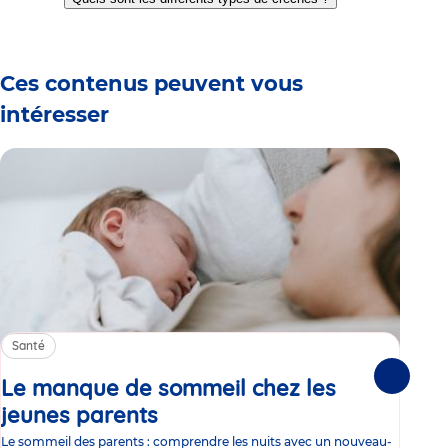
slide
slide
slide
slide
slide
slide
1
2
3
4
5
6
Ces contenus peuvent vous
intéresser
Santé
Sa
Le manque de sommeil chez les
Gr
Suivante
jeunes parents
Article
co
Le sommeil des parents : comprendre les nuits avec un nouveau-
Les 