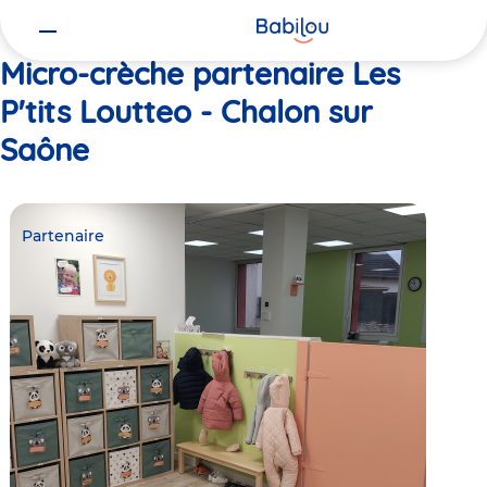
Vous
Accueil
Les P'tits Loutteo - Chalon sur Saône
êtes
ici
Micro-crèche partenaire Les
P'tits Loutteo - Chalon sur
Saône
Partenaire