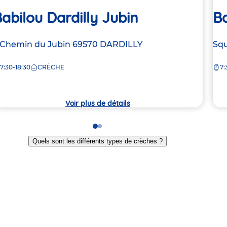
abilou Dardilly Jubin
Ba
dresse
 Chemin du Jubin
69570
DARDILLY
Ad
Squ
e
de
7:30-18:30
CRÈCHE
7:
la
rèche
crè
Voir plus de détails
Go
Go
to
to
Quels sont les différents types de crèches ?
slide
slide
1
2