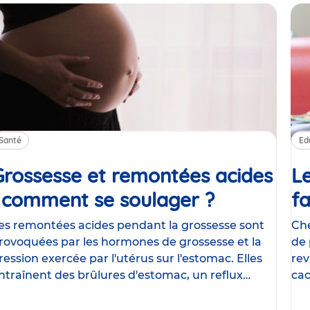
Santé
Ed
Grossesse et remontées acides
Le
: comment se soulager ?
Article
fa
es remontées acides pendant la grossesse sont
Che
rovoquées par les hormones de grossesse et la
de 
ression exercée par l'utérus sur l'estomac. Elles
rev
ntraînent des brûlures d'estomac, un reflux
cac
astrique
le