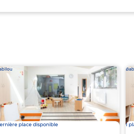
abilou
Bab
ernière place disponible
1 p