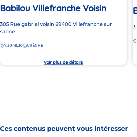
Babilou Villefranche Voisin
B
Adresse
305 Rue gabriel voisin
69400
Villefranche sur
A
3
de
saône
d
la
la
7:30-18:30
CRÈCHE
crèche
c
Voir plus de détails
Ces contenus peuvent vous intéresser