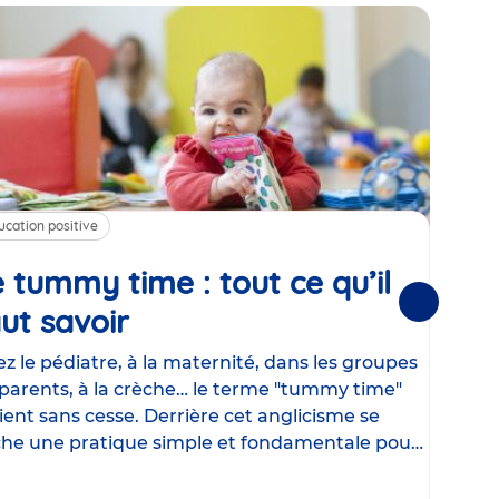
ucation positive
Alim
 tummy time : tout ce qu’il
Cha
Suivantes
ut savoir
Article
mé
con
z le pédiatre, à la maternité, dans les groupes
parents, à la crèche… le terme "tummy time"
Le la
ient sans cesse. Derrière cet anglicisme se
d’ut
he une pratique simple et fondamentale pour
temp
rapi