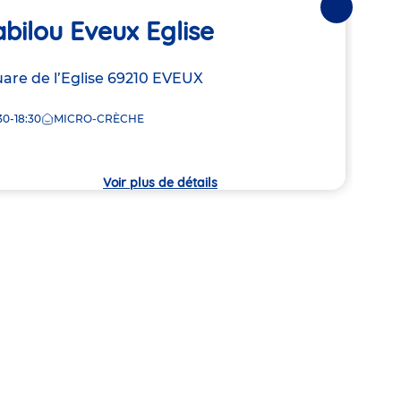
Ba
Suivantes
bilou Eveux Eglise
D’
resse
are de l’Eglise
69210
EVEUX
Adre
4 Ch
de
MON
30-18:30
MICRO-CRÈCHE
la
che
7:30
crèc
Voir plus de détails