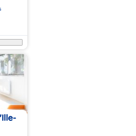
s
Ille-