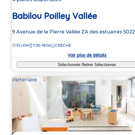
Babilou Poilley Vallée
Adresse
9 Avenue de la Pierre Vallée
ZA des estuaires
502
de
DISTANCE
51,1 KM
7:30-19:00
CRÈCHE
la
crèche
Voir plus de détails
Sélectionnée
Retirer
Sélectionner
Partenaire