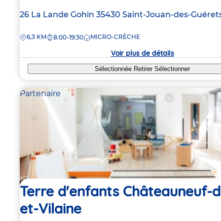
Adresse
26 La Lande Gohin
35430
Saint-Jouan-des-Guéret
de
DISTANCE
6,3 KM
MICRO-CRÈCHE
la
8:00-19:30
crèche
Voir plus de détails
Sélectionnée
Retirer
Sélectionner
Partenaire
Terre d'enfants Châteauneuf-d'
et-Vilaine