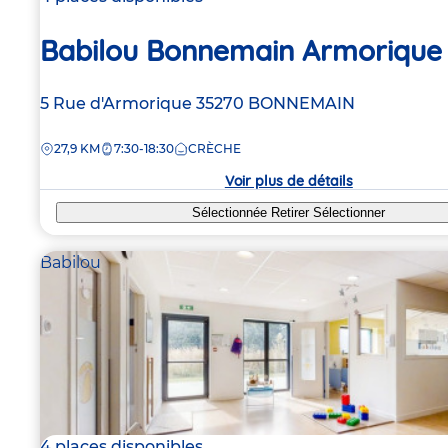
Babilou Bonnemain Armorique
Adresse
5 Rue d'Armorique
35270
BONNEMAIN
de
DISTANCE
27,9 KM
7:30-18:30
CRÈCHE
la
crèche
Voir plus de détails
Sélectionnée
Retirer
Sélectionner
Babilou
4 places disponibles