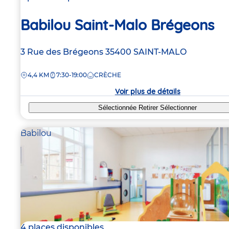
Babilou Saint-Malo Brégeons
Adresse
3 Rue des Brégeons
35400
SAINT-MALO
de
DISTANCE
4,4 KM
7:30-19:00
CRÈCHE
la
crèche
Voir plus de détails
Sélectionnée
Retirer
Sélectionner
Babilou
4 places disponibles