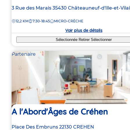
Adresse
3 Rue des Marais
35430
Châteauneuf-d'Ille-et-Vila
de
DISTANCE
12,2 KM
7:30-18:45
MICRO-CRÈCHE
la
crèche
Voir plus de détails
Sélectionnée
Retirer
Sélectionner
Partenaire
A l'Abord'Âges de Créhen
Adresse
Place Des Embruns
22130
CREHEN