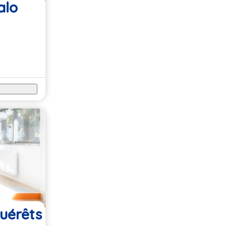
alo
uérêts