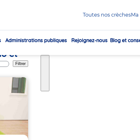
int-Malo
Toutes nos crèches
Ma 
s
Administrations publiques
Rejoignez-nous
Blog et conse
Navigation
lo et
principale
Filtrer