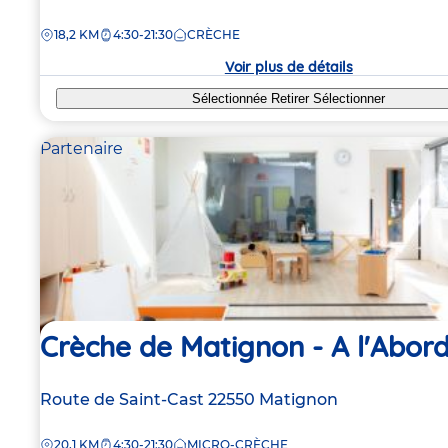
de
DISTANCE
18,2 KM
4:30-21:30
CRÈCHE
la
crèche
Voir plus de détails
Sélectionnée
Retirer
Sélectionner
Partenaire
Crèche de Matignon - A l'Abor
Adresse
Route de Saint-Cast
22550
Matignon
de
DISTANCE
20,1 KM
4:30-21:30
MICRO-CRÈCHE
la