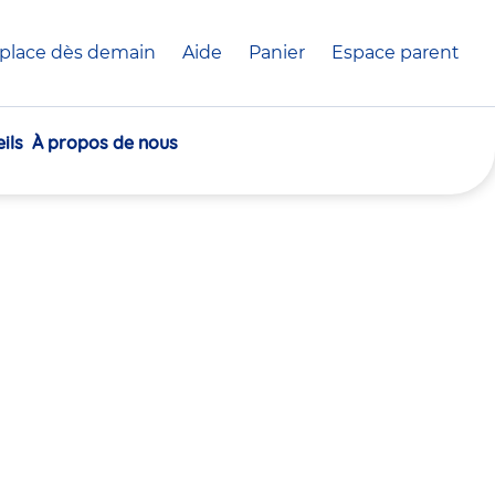
place dès demain
Aide
Panier
crèche(s)
Espace parent
sélectionnée(s)
ils
À propos de nous
30
30