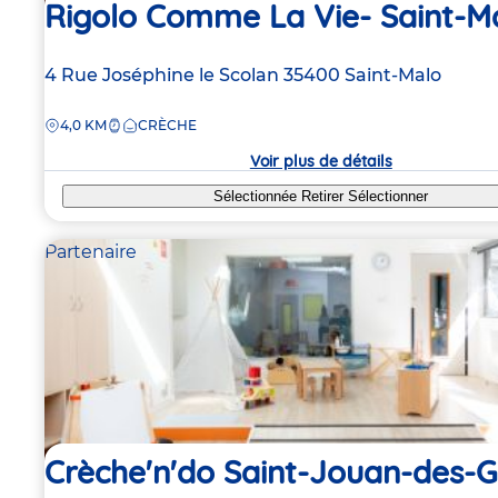
Rigolo Comme La Vie- Saint-M
Adresse
4 Rue Joséphine le Scolan
35400
Saint-Malo
de
DISTANCE
4,0 KM
CRÈCHE
la
crèche
Voir plus de détails
Sélectionnée
Retirer
Sélectionner
Partenaire
Crèche'n'do Saint-Jouan-des-G