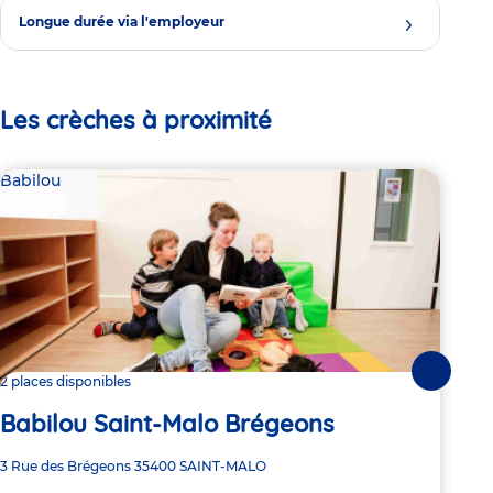
Longue durée via l'employeur
Les crèches à proximité
Babilou
Bab
Suivante
2 places disponibles
4 pl
Babilou Saint-Malo Brégeons
Ba
Adresse
3 Rue des Brégeons
35400
SAINT-MALO
Adre
5 Ru
de
de