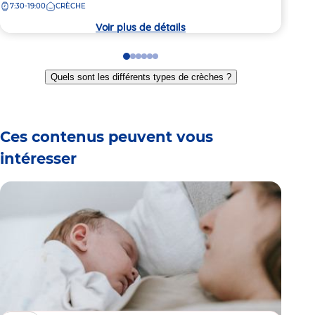
7:30-19:00
CRÈCHE
7:
la
la
crèche
crèc
Voir plus de détails
Go
Go
Go
Go
Go
Go
to
to
to
to
to
to
Quels sont les différents types de crèches ?
slide
slide
slide
slide
slide
slide
1
2
3
4
5
6
Ces contenus peuvent vous
intéresser