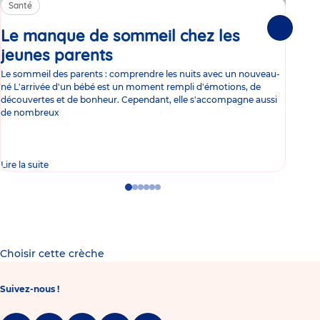
Santé
Sa
Le manque de sommeil chez les
Gr
Suivante
jeunes parents
Article
co
Le sommeil des parents : comprendre les nuits avec un nouveau-
Les 
né L'arrivée d'un bébé est un moment rempli d'émotions, de
les 
découvertes et de bonheur. Cependant, elle s'accompagne aussi
l'es
de nombreux
gast
Lire la suite
Lire 
Go
Go
Go
Go
Go
Go
to
to
to
to
to
to
slide
slide
slide
slide
slide
slide
1
2
3
4
5
6
Choisir cette crèche
Suivez-nous !