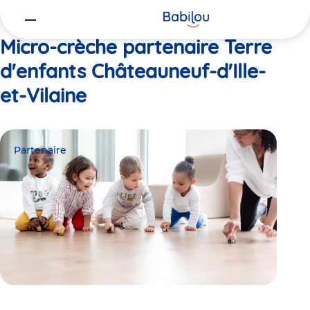
Vous
Accueil
Terre d'enfants Châteauneuf-d'Ille-et-Vilaine
êtes
ici
Micro-crèche partenaire Terre
d'enfants Châteauneuf-d'Ille-
et-Vilaine
Partenaire