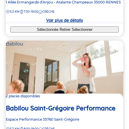
Adresse
1 Allée Ermangarde d'Anjou - Atalante Champeaux
35000
RENNES
de
DISTANCE
5,3 KM
7:30-19:00
CRÈCHE
la
crèche
Voir plus de détails
Sélectionnée
Retirer
Sélectionner
Babilou
2 places disponibles
Babilou Saint-Grégoire Performance
Adresse
Espace Performance
35760
Saint-Grégoire
de
DISTANCE
5,7 KM
8:00-19:00
CRÈCHE