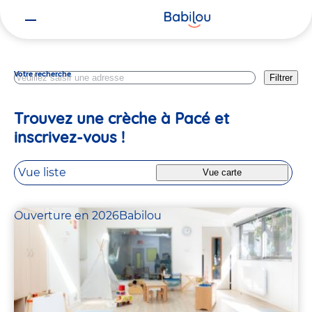
Vous
Ille Et Vilaine
êtes
ici
Votre recherche
Filtrer
Trouvez une crèche à Pacé et
inscrivez-vous !​
Vue liste
Vue carte
Ouverture en 2026
Babilou