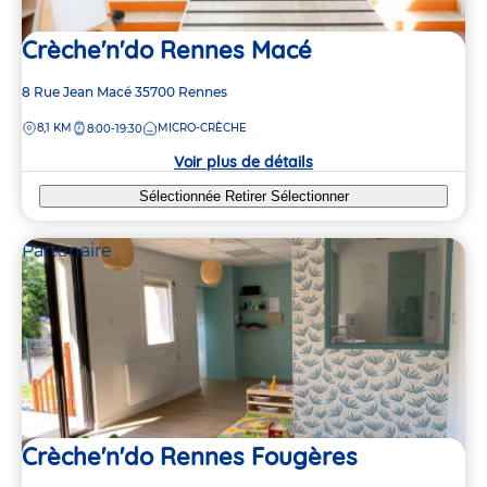
Crèche'n'do Rennes Macé
Adresse
8 Rue Jean Macé
35700
Rennes
de
DISTANCE
8,1 KM
MICRO-CRÈCHE
8:00-19:30
la
crèche
Voir plus de détails
Sélectionnée
Retirer
Sélectionner
Partenaire
Crèche'n'do Rennes Fougères