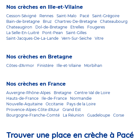
Nos crèches en Ille-et-Vilaine
Cesson-Sévigné
Rennes
Saint-Malo
Pacé
Saint-Grégoire
Bain-de-bretagne
Bruz
Chartres-De-Bretagne
Chateaubourg
Chateaugiron
Dol-de-Bretagne
Etrelles
Fougeres
La Selle-En-Luitré
Pont-Pean
Saint-Gilles
Saint-Jacques-De-La-Lande
Vern-Sur-Seiche
Vitre
Nos crèches en Bretagne
Côtes-d'Armor
Finistère
Ille-et-Vilaine
Morbihan
Nos crèches en France
Auvergne-Rhône-Alpes
Bretagne
Centre-Val de Loire
Hauts-de-France
Ile-de-France
Normandie
Nouvelle-Aquitaine
Occitanie
Pays de la Loire
Provence-Alpes-Côte d'Azur
Grand Est
Bourgogne-Franche-Comté
La Réunion
Guadeloupe
Corse
Trouver une place en crèche à Pacé