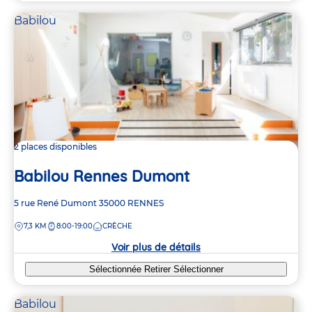
Babilou
2 places disponibles
Babilou Rennes Dumont
Adresse
5 rue René Dumont
35000
RENNES
de
DISTANCE
7,3 KM
8:00-19:00
CRÈCHE
la
crèche
Voir plus de détails
Sélectionnée
Retirer
Sélectionner
Babilou