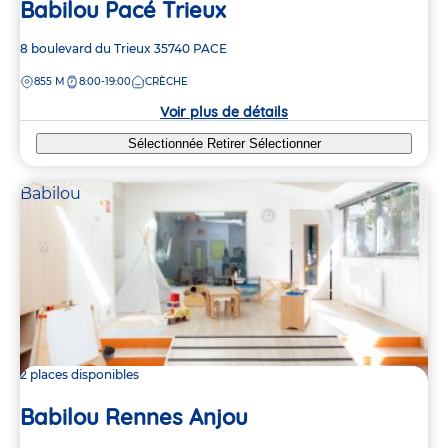
Babilou Pacé Trieux
Adresse
8 boulevard du Trieux
35740
PACE
de
DISTANCE
855 M
8:00-19:00
CRÈCHE
la
crèche
Voir plus de détails
Sélectionnée
Retirer
Sélectionner
Babilou
2 places disponibles
Babilou Rennes Anjou