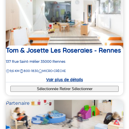
Tom & Josette Les Roseraies - Rennes
Adresse
137 Rue Saint-Hélier
35000
Rennes
de
DISTANCE
9,6 KM
8:00-18:30
MICRO-CRÈCHE
la
crèche
Voir plus de détails
Sélectionnée
Retirer
Sélectionner
Partenaire