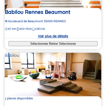
Babilou Rennes Beaumont
Adresse
18 boulevard de Beaumont
35000
RENNES
de
DISTANCE
8,7 KM
8:00-19:00
CRÈCHE
la
crèche
Voir plus de détails
Sélectionnée
Retirer
Sélectionner
Babilou
2 places disponibles