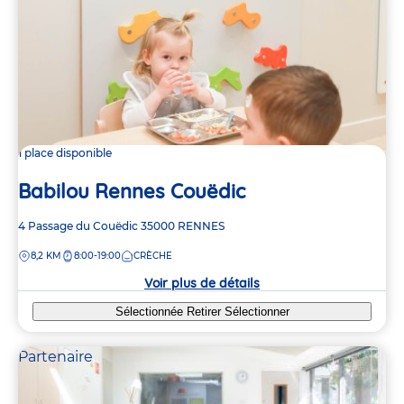
1 place disponible
Babilou Rennes Couëdic
Adresse
4 Passage du Couëdic
35000
RENNES
de
DISTANCE
8,2 KM
8:00-19:00
CRÈCHE
la
crèche
Voir plus de détails
Sélectionnée
Retirer
Sélectionner
Partenaire