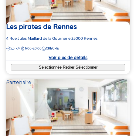
Les pirates de Rennes
Adresse
4 Rue Jules Maillard de la Gournerie
35000
Rennes
de
DISTANCE
5,5 KM
6:00-20:00
CRÈCHE
la
crèche
Voir plus de détails
Sélectionnée
Retirer
Sélectionner
Partenaire