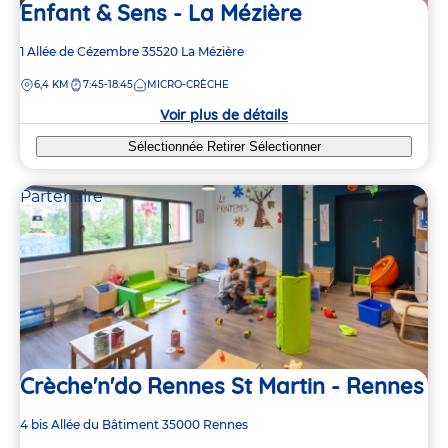
Enfant & Sens - La Mézière
Adresse
1 Allée de Cézembre
35520
La Mézière
de
DISTANCE
6,4 KM
7:45-18:45
MICRO-CRÈCHE
la
crèche
Voir plus de détails
Sélectionnée
Retirer
Sélectionner
Partenaire
2
2
Crèche'n'do Rennes St Martin - Rennes
2
2
Adresse
4 bis Allée du Bâtiment
35000
Rennes
2
2
de