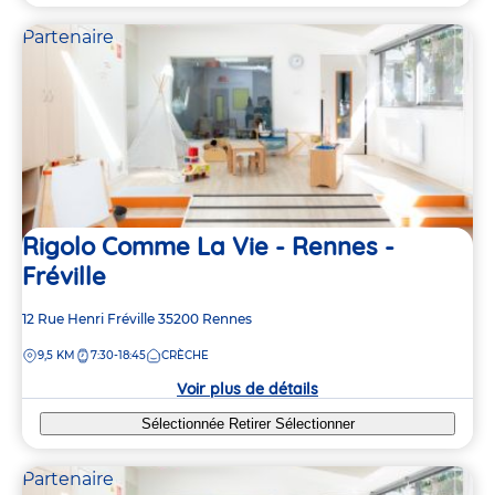
Partenaire
Rigolo Comme La Vie - Rennes -
Fréville
Adresse
12 Rue Henri Fréville
35200
Rennes
de
DISTANCE
9,5 KM
7:30-18:45
CRÈCHE
la
crèche
Voir plus de détails
Sélectionnée
Retirer
Sélectionner
Partenaire