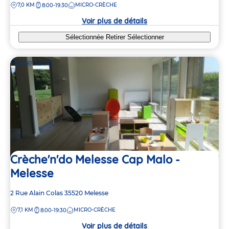
DISTANCE
7,0 KM
MICRO-CRÈCHE
8:00-19:30
la
crèche
Voir plus de détails
2
2
Sélectionnée
Retirer
Sélectionner
Partenaire
2
2
Crèche'n'do Melesse Cap Malo -
Melesse
Adresse
2 Rue Alain Colas
35520
Melesse
de
DISTANCE
7,1 KM
MICRO-CRÈCHE
8:00-19:30
la
crèche
Voir plus de détails