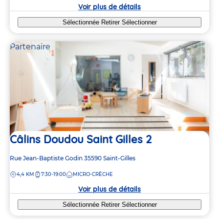
crèche
Voir plus de détails
Sélectionnée
Retirer
Sélectionner
Partenaire
Câlins Doudou Saint Gilles 2
Adresse
Rue Jean-Baptiste Godin
35590
Saint-Gilles
de
DISTANCE
4,4 KM
7:30-19:00
MICRO-CRÈCHE
la
crèche
Voir plus de détails
Sélectionnée
Retirer
Sélectionner