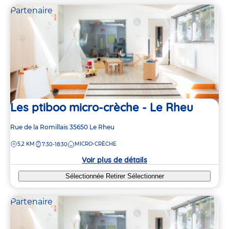
Partenaire
Les ptiboo micro-crèche - Le Rheu
Adresse
Rue de la Romillais
35650
Le Rheu
de
DISTANCE
5,2 KM
MICRO-CRÈCHE
7:30-18:30
la
crèche
Voir plus de détails
Sélectionnée
Retirer
Sélectionner
Partenaire