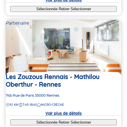
Sélectionnée
Retirer
Sélectionner
Partenaire
Les Zouzous Rennais - Mathilou
Oberthur - Rennes
Adresse
74b Rue de Paris
35000
Rennes
de
DISTANCE
9,1 KM
7:45-18:45
MICRO-CRÈCHE
la
crèche
Voir plus de détails
Sélectionnée
Retirer
Sélectionner