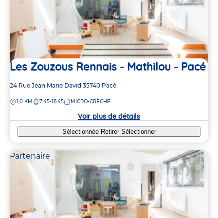
Les Zouzous Rennais - Mathilou - Pacé
Adresse
24 Rue Jean Marie David
35740
Pacé
de
DISTANCE
1,0 KM
7:45-18:45
MICRO-CRÈCHE
la
crèche
Voir plus de détails
Sélectionnée
Retirer
Sélectionner
Partenaire