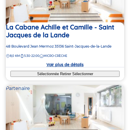
La Cabane Achille et Camille - Saint
Jacques de la Lande
Adresse
48 Boulevard Jean Mermoz
35136
Saint-Jacques-de-la-Lande
de
DISTANCE
8,0 KM
5:30-22:00
MICRO-CRÈCHE
la
crèche
Voir plus de détails
Sélectionnée
Retirer
Sélectionner
Partenaire