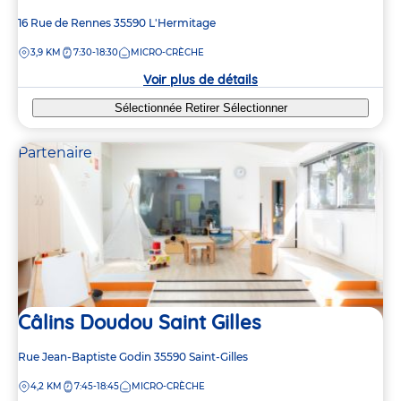
Adresse
16 Rue de Rennes
35590
L'Hermitage
de
DISTANCE
3,9 KM
7:30-18:30
MICRO-CRÈCHE
la
crèche
Voir plus de détails
Sélectionnée
Retirer
Sélectionner
Partenaire
Câlins Doudou Saint Gilles
Adresse
Rue Jean-Baptiste Godin
35590
Saint-Gilles
de
DISTANCE
4,2 KM
7:45-18:45
MICRO-CRÈCHE
la