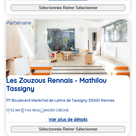
Sélectionnée
Retirer
Sélectionner
Partenaire
Les Zouzous Rennais - Mathilou
Tassigny
Adresse
117 Boulevard Maréchal de Lattre de Tassigny
35000
Rennes
de
DISTANCE
7,2 KM
7:45-18:45
MICRO-CRÈCHE
la
crèche
Voir plus de détails
Sélectionnée
Retirer
Sélectionner