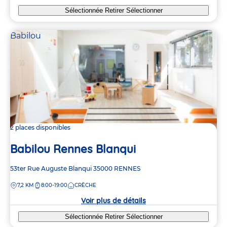
Sélectionnée
Retirer
Sélectionner
Babilou
2 places disponibles
Babilou Rennes Blanqui
Adresse
53ter Rue Auguste Blanqui
35000
RENNES
de
DISTANCE
7,2 KM
8:00-19:00
CRÈCHE
la
crèche
Voir plus de détails
Sélectionnée
Retirer
Sélectionner