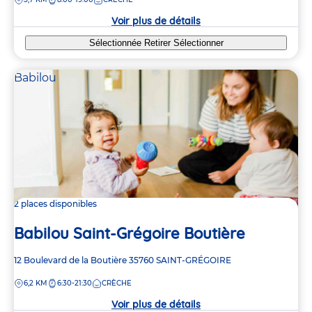
la
crèche
Voir plus de détails
Sélectionnée
Retirer
Sélectionner
Babilou
2 places disponibles
Babilou Saint-Grégoire Boutière
Adresse
12 Boulevard de la Boutière
35760
SAINT-GRÉGOIRE
de
DISTANCE
6,2 KM
6:30-21:30
CRÈCHE
la
crèche
Voir plus de détails