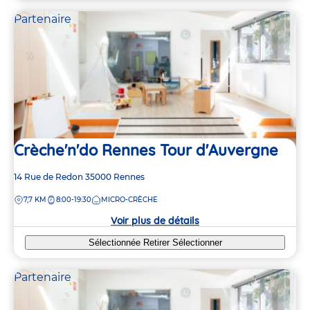
Partenaire
Crèche'n'do Rennes Tour d'Auvergne
Adresse
14 Rue de Redon
35000
Rennes
de
DISTANCE
7,7 KM
8:00-19:30
MICRO-CRÈCHE
la
crèche
Voir plus de détails
Sélectionnée
Retirer
Sélectionner
Partenaire