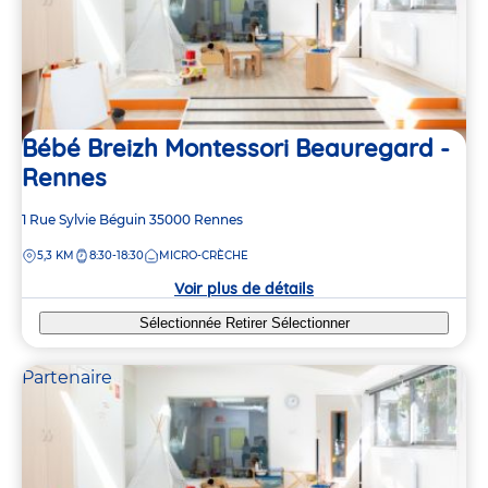
Bébé Breizh Montessori Beauregard -
Rennes
Adresse
1 Rue Sylvie Béguin
35000
Rennes
de
DISTANCE
5,3 KM
8:30-18:30
MICRO-CRÈCHE
la
crèche
Voir plus de détails
Sélectionnée
Retirer
Sélectionner
Partenaire