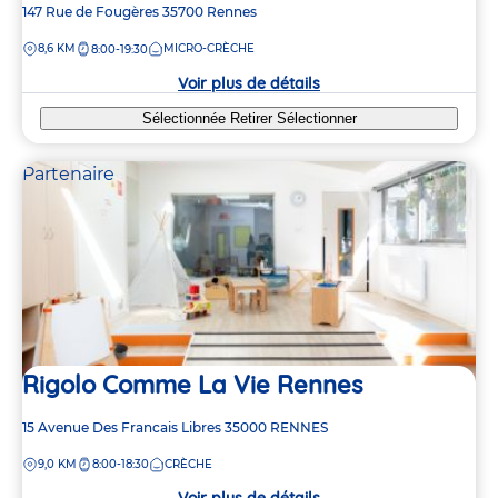
Adresse
147 Rue de Fougères
35700
Rennes
de
DISTANCE
8,6 KM
MICRO-CRÈCHE
8:00-19:30
la
crèche
Voir plus de détails
Sélectionnée
Retirer
Sélectionner
Partenaire
Rigolo Comme La Vie Rennes
Adresse
15 Avenue Des Francais Libres
35000
RENNES
de
DISTANCE
9,0 KM
8:00-18:30
CRÈCHE
la
crèche
Voir plus de détails