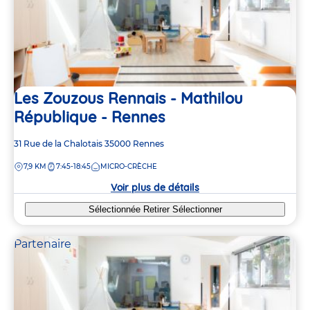
Les Zouzous Rennais - Mathilou
République - Rennes
Adresse
31 Rue de la Chalotais
35000
Rennes
de
DISTANCE
7,9 KM
7:45-18:45
MICRO-CRÈCHE
la
crèche
Voir plus de détails
Sélectionnée
Retirer
Sélectionner
Partenaire