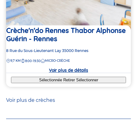
Crèche'n'do Rennes Thabor Alphonse
Guérin - Rennes
Adresse
8 Rue du Sous-Lieutenant Lay
35000
Rennes
de
DISTANCE
9,7 KM
MICRO-CRÈCHE
8:00-19:30
la
crèche
Voir plus de détails
Sélectionnée
Retirer
Sélectionner
Voir plus de crèches