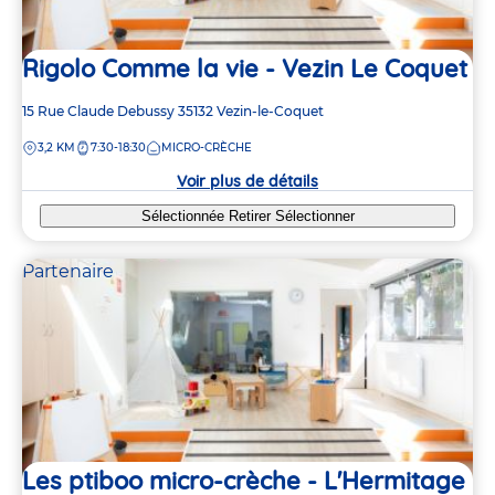
Rigolo Comme la vie - Vezin Le Coquet
Adresse
15 Rue Claude Debussy
35132
Vezin-le-Coquet
de
DISTANCE
3,2 KM
7:30-18:30
MICRO-CRÈCHE
la
crèche
Voir plus de détails
Sélectionnée
Retirer
Sélectionner
Partenaire
Les ptiboo micro-crèche - L'Hermitage