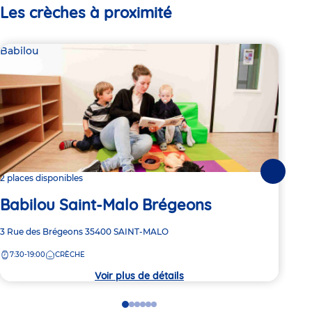
Les crèches à proximité
Babilou
Bab
Suivante
2 places disponibles
4 pl
Babilou Saint-Malo Brégeons
Ba
Adresse
3 Rue des Brégeons
35400
SAINT-MALO
Adre
5 Ru
de
de
7:30-19:00
CRÈCHE
7:
la
la
crèche
crèc
Voir plus de détails
Go
Go
Go
Go
Go
Go