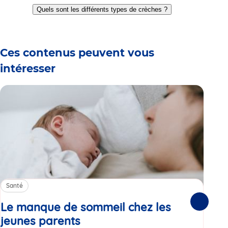
to
to
to
to
to
to
Quels sont les différents types de crèches ?
slide
slide
slide
slide
slide
slide
1
2
3
4
5
6
Ces contenus peuvent vous
intéresser
Santé
Sa
Le manque de sommeil chez les
Gr
Suivante
jeunes parents
Article
co