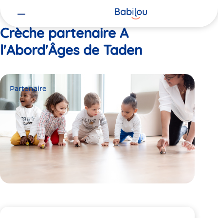
Vous
Accueil
A l'Abord'Âges de Taden
êtes
ici
Crèche partenaire A
l'Abord'Âges de Taden
Partenaire