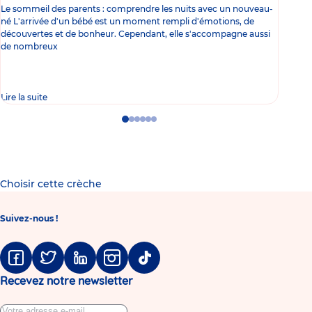
Le sommeil des parents : comprendre les nuits avec un nouveau-
Les 
né L'arrivée d'un bébé est un moment rempli d'émotions, de
les 
découvertes et de bonheur. Cependant, elle s'accompagne aussi
l'es
de nombreux
gast
Lire la suite
Lire 
Go
Go
Go
Go
Go
Go
to
to
to
to
to
to
slide
slide
slide
slide
slide
slide
1
2
3
4
5
6
Choisir cette crèche
Suivez-nous !
Facebook
Twitter
Linkedin
Instagram
Tiktok
Recevez notre newsletter