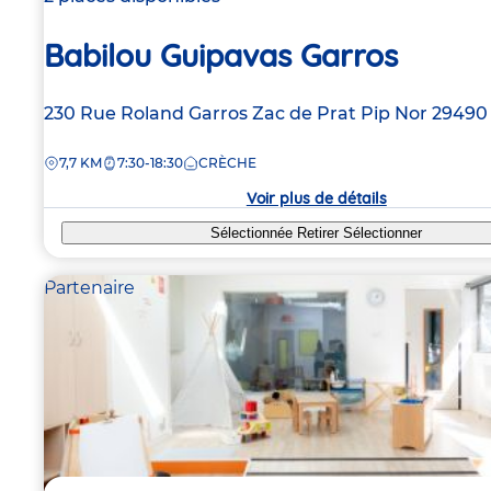
Babilou Guipavas Garros
Adresse
230 Rue Roland Garros
Zac de Prat Pip Nor
29490
de
DISTANCE
7,7 KM
7:30-18:30
CRÈCHE
la
crèche
Voir plus de détails
Sélectionnée
Retirer
Sélectionner
Partenaire