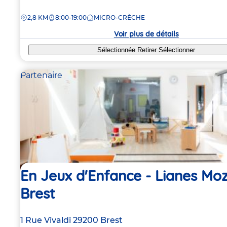
de
DISTANCE
2,8 KM
8:00-19:00
MICRO-CRÈCHE
la
crèche
Voir plus de détails
Sélectionnée
Retirer
Sélectionner
Partenaire
En Jeux d'Enfance - Lianes Mo
Brest
Adresse
1 Rue Vivaldi
29200
Brest