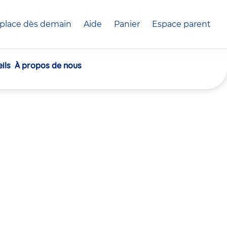
place dès demain
Aide
Panier
crèche(s)
Espace parent
sélectionnée(s)
ils
À propos de nous
30
30