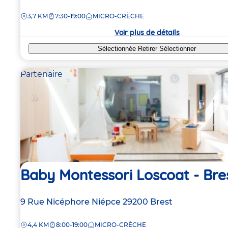
de
DISTANCE
3,7 KM
7:30-19:00
MICRO-CRÈCHE
la
crèche
Voir plus de détails
Sélectionnée
Retirer
Sélectionner
Partenaire
Baby Montessori Loscoat - Bre
Adresse
9 Rue Nicéphore Niépce
29200
Brest
de
DISTANCE
4,4 KM
8:00-19:00
MICRO-CRÈCHE
la