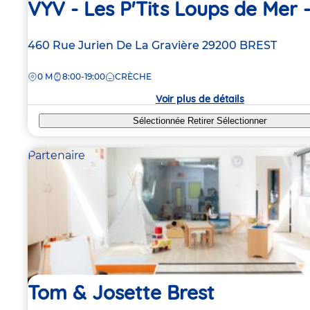
VYV - Les P'Tits Loups de Mer -
Adresse
460 Rue Jurien De La Gravière
29200
BREST
de
DISTANCE
0 M
8:00-19:00
CRÈCHE
la
crèche
Voir plus de détails
Sélectionnée
Retirer
Sélectionner
Partenaire
Tom & Josette Brest