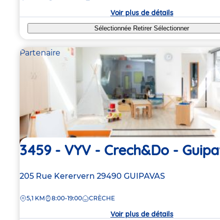
crèche
Voir plus de détails
Sélectionnée
Retirer
Sélectionner
Partenaire
3459 - VYV - Crech&Do - Guip
Adresse
205 Rue Kerervern
29490
GUIPAVAS
de
DISTANCE
5,1 KM
8:00-19:00
CRÈCHE
la
crèche
Voir plus de détails