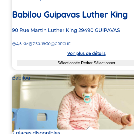
Babilou Guipavas Luther King
Adresse
90 Rue Martin Luther King
29490
GUIPAVAS
de
DISTANCE
4,5 KM
7:30-18:30
CRÈCHE
la
crèche
Voir plus de détails
Sélectionnée
Retirer
Sélectionner
Babilou
2 places disponibles