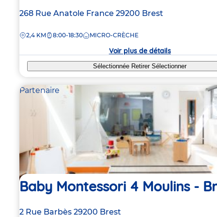
Adresse
268 Rue Anatole France
29200
Brest
de
DISTANCE
2,4 KM
8:00-18:30
MICRO-CRÈCHE
la
crèche
Voir plus de détails
Sélectionnée
Retirer
Sélectionner
Partenaire
Baby Montessori 4 Moulins - Br
Adresse
2 Rue Barbès
29200
Brest