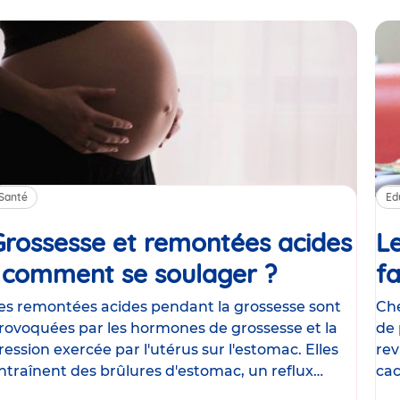
Santé
Ed
Grossesse et remontées acides
Le
: comment se soulager ?
Article
fa
es remontées acides pendant la grossesse sont
Che
rovoquées par les hormones de grossesse et la
de 
ression exercée par l'utérus sur l'estomac. Elles
rev
ntraînent des brûlures d'estomac, un reflux
cac
astrique
le