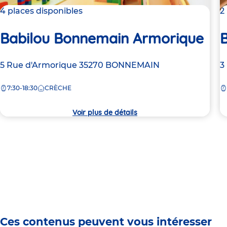
4 places disponibles
2
Babilou Bonnemain Armorique
Adresse
5 Rue d'Armorique
35270
BONNEMAIN
A
3
de
d
7:30-18:30
CRÈCHE
la
la
crèche
c
Voir plus de détails
Ces contenus peuvent vous intéresser