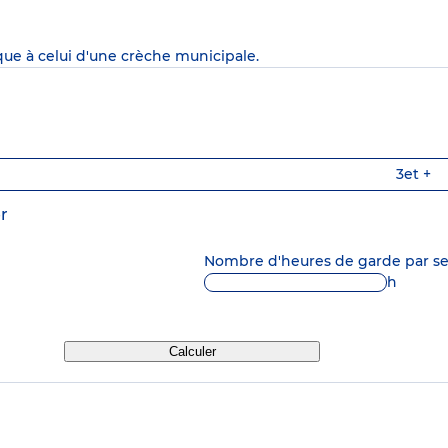
que à celui d'une crèche municipale.
3
et +
r
Nombre d'heures de garde par 
h
Calculer