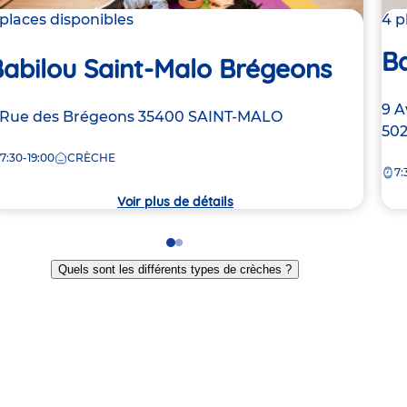
 places disponibles
4 p
Ba
Babilou Saint-Malo Brégeons
Ad
9 A
dresse
 Rue des Brégeons
35400
SAINT-MALO
de
50
e
la
7:30-19:00
CRÈCHE
7:
crè
rèche
Voir plus de détails
Go
Go
to
to
Quels sont les différents types de crèches ?
slide
slide
1
2