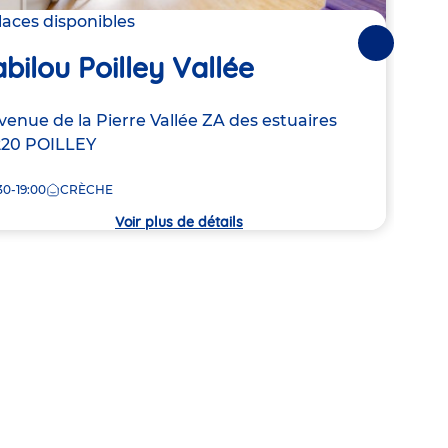
Gra
laces disponibles
Suivantes
Pic
bilou Poilley Vallée
Adre
Rue d
resse
venue de la Pierre Vallée
ZA des estuaires
de
220
POILLEY
7:30
la
crèc
30-19:00
CRÈCHE
che
Voir plus de détails