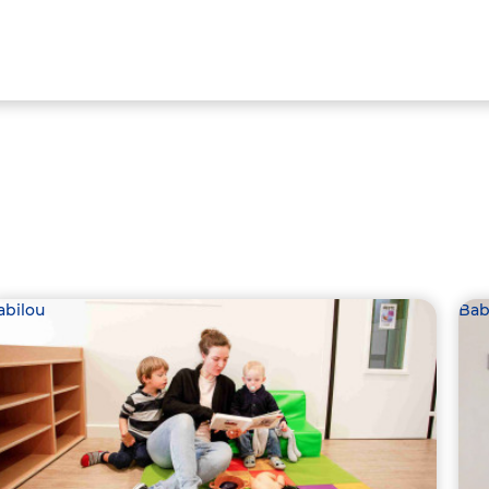
abilou
Bab