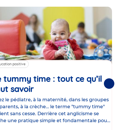
ucation positive
Alim
 tummy time : tout ce qu’il
Cha
Suivantes
ut savoir
Article
mé
con
z le pédiatre, à la maternité, dans les groupes
parents, à la crèche… le terme "tummy time"
Le la
ient sans cesse. Derrière cet anglicisme se
d’ut
he une pratique simple et fondamentale pour
temp